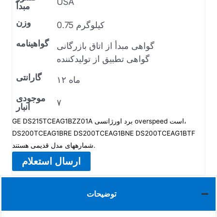
USA
مبدأ
وزن
0.75 کیلوگرم
گواهینامه
گواهی مبدأ از اتاق بازرگانی
گواهی تطبیق از تولیدکننده
گارانتی
۱۲ ماه
موجودی
۷
انبار
GE DS215TCEAG1BZZ01A برد اورژانسی overspeed است،
DS200TCEAG1BRE DS200TCEAG1BNE DS200TCEAG1BTF
شمارههای مدل قدیمی هستند.
ارسال استعلام
توضیحات