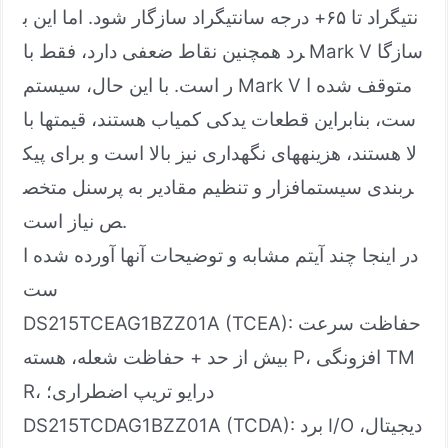
نتیگراد تا ۶۵+ درجه سانتیگراد سازگار شود. اما این ب
رد همچنین نقاط ضعفی دارد، فقط با Mark V سازگا
ر است. با این حال، سیستم Mark V متوقف شده ا
ست، بنابراین قطعات یدکی کمیاب هستند، قیمتها با
لا هستند، هزینههای نگهداری نیز بالا است و برای پیک
ربندی سیستمافزار و تنظیم مقادیر به پرسنل متخص
ص نیاز است.
در اینجا چند آیتم مشابه و توضیحات آنها آورده شده ا
ست
DS215TCEAG1BZZ01A (TCEA): حفاظت سرعت
بیش از حد + حفاظت شعله، هسته P، افزونگی TM
R، درایو تریپ اضطراری؛
DS215TCDAG1BZZ01A (TCDA): برد I/O دیجیتال،