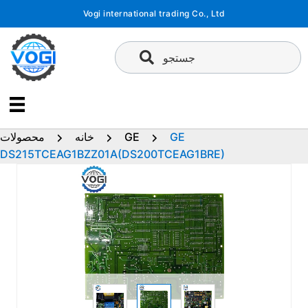
پرش
Vogi international trading Co., Ltd
به
محتوا
جستجو
GE
GE
خانه
محصولات
DS215TCEAG1BZZ01A(DS200TCEAG1BRE)