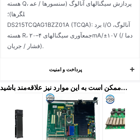
هسته Q، پردازش سیگنالهای آنالوگ (سنسورها / عم
لگرها)؛
DS215TCQAG1BZZ01A (TCQA): برد I/O آنالوگ،
هسته R، جمعآوری سیگنالهای ۴–۲۰mA/±۱۰V (دما /
فشار / جریان).
پرداخت و امنیت
ممکن است به این موارد نیز علاقه‌مند باشید...