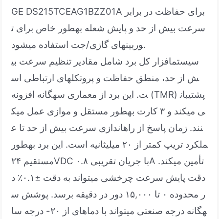
GE DS215TCEAG1BZZ01A برای حفاظت در برابر
سرعت بیش از حد و پایش شعله بهطور خاص برای ت
وربینهای گازی/جت استفاده میشود.
سیستمافزار کل برد شامل مقادیر تنظیم سرعت بی
ش از حد، منطق حفاظت و پروتکلهای ارتباطی اس
ت. این برد از معماری سهگانه افزونه (TMR) پشتیبان
ی میکند و ۳ کارت بهطور مستقل و موازی عمل میک
نند. زمان پاسخ از راهاندازی سرعت بیش از حد تا ع
ملکرد تریپ کمتر از ۲۰ میلیثانیه است. این برد بهطور
مستقیم ۲۴VDC با جریان تقریبی ۰.۸A تأمین میکند.
دقت پایش سرعت چرخشی میتواند به دقت ±۰.۱٪ د
ر محدوده ۰ تا ۱۵,۰۰۰ دور در دقیقه برسد. پوشش س
هگانه درجه صنعتی میتواند با دماهای از ۲۰- درجه سا