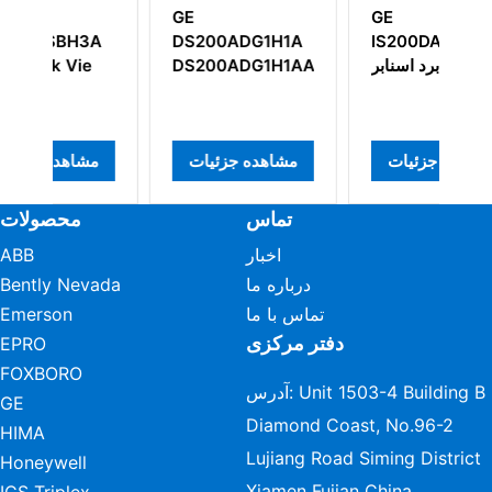
GE
GE IC697PCM711
ماژول پردازشگر
IS200DAMAG1BCB
0ADG1H1A
کمکی تک‌اسلاته
برد اسنابر RC
0ADG1H1AAA
برنامه‌پذیر
مشاهده جزئیات
مشاهده جزئیات
مشاهده جزئ
تماس
محصولات
اخبار
ABB
درباره ما
Bently Nevada
تماس با ما
Emerson
دفتر مرکزی
EPRO
FOXBORO
آدرس: Unit 1503-4 Building B
GE
Diamond Coast, No.96-2
HIMA
Lujiang Road Siming District
Honeywell
Xiamen Fujian China