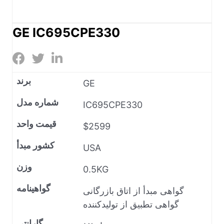
GE IC695CPE330
برند
GE
شماره مدل
IC695CPE330
قیمت واحد
$2599
کشور مبدأ
USA
وزن
0.5KG
گواهینامه
گواهی مبدأ از اتاق بازرگانی
گواهی تطبیق از تولیدکننده
گارانتی