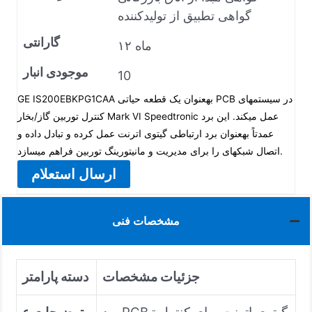
گواهی تطبیق از تولیدکننده
گارانتی
۱۲ ماه
موجودی انبار
10
GE IS200EBKPG1CAA بهعنوان یک قطعه حیاتی PCB در سیستمهای
کنترل توربین گاز/بخار Mark VI Speedtronic عمل میکند. این برد
عمدتاً بهعنوان برد ارتباطی گیتوی اترنت عمل کرده و تبادل داده و
اتصال شبکهای را برای مدیریت و مانیتورینگ توربین فراهم میسازد.
ارسال استعلام
مشخصات فنی
جزئیات مشخصات
دسته پارامتر