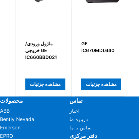
RST 
GE
ماژول ورودی/
م
D
IC670MDL640
خروجی GE
10
IC660BBD021
D
مشاهده جزئیات
مشاهده جزئیات
م
تماس
محصولات
اخبار
ABB
درباره ما
Bently Nevada
تماس با ما
Emerson
دفتر مرکزی
EPRO