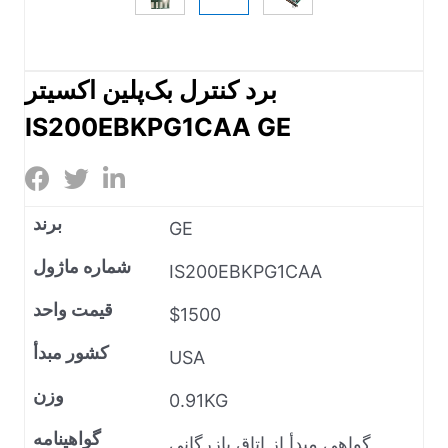
برد کنترل بک‌پلین اکسیتر
IS200EBKPG1CAA GE
برند
GE
شماره ماژول
IS200EBKPG1CAA
قیمت واحد
$1500
کشور مبدأ
USA
وزن
0.91KG
گواهینامه
گواهی مبدأ از اتاق بازرگانی