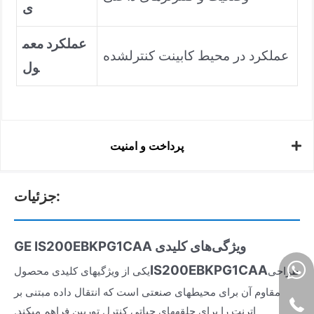
ی
عملکرد معم
عملکرد در محیط کابینت کنترلشده
ول
پرداخت و امنیت
جزئیات:
ویژگی‌های کلیدی
GE IS200EBKPG1CAA
IS200EBKPG1CAA
طراحی
یکی از ویژگیهای کلیدی محصول
مقاوم آن برای محیطهای صنعتی است که انتقال داده مبتنی بر
اترنت را برای حلقههای حیاتی کنترل توربین فراهم میکند.