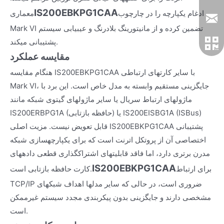
IS200EBKPG1CAA
ادغام یکپارچه را در چارچوب
معماری
Mark VI تضمین کرده و از مانیتورینگ بلادرنگ و عیبیابی سیستم
پشتیبانی میکند.
مقایسه عملکرد
هنگام مقایسه IS200EBKPG1CAA با سایر کارتهای ارتباطی
Mark VI، جایگزینی مستقیم وابسته به مدل خاص است. این برد با
ماژولهای ارتباط سریال یا سایر ماژولهای گیتوی شبکه مانند
IS200ERBPG1A (حافظه بازتابی) یا IS200EISBG1A (ISBus)
قابل تعویض نیست. مزیت اصلی IS200EBKPG1CAA پشتیبانی
اختصاصی آن از پروتکل اترنت است که برای یکپارچهسازی شبکه
مدرن برتری دارد، اما فاقد قابلیتهای اشتراکگذاری قطعی دادههای
IS200EBKPG1CAA
برای ارتباط
کارت حافظه بازتابی است.
TCP/IP ضروری است، در حالی که سایر مدلها اهداف شبکهای
مشخصی دارند و جایگزینی بدون پیکربندی مجدد سیستم غیرممکن
است.