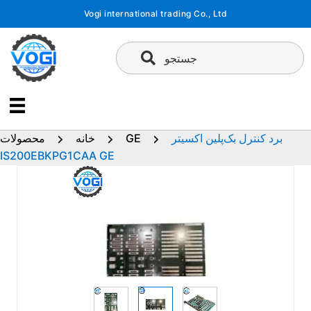
پرش
Vogi international trading Co., Ltd
به
محتوا
جستجو
برد کنترل بک‌پلین اکسیتر
GE
خانه
محصولات
IS200EBKPG1CAA GE