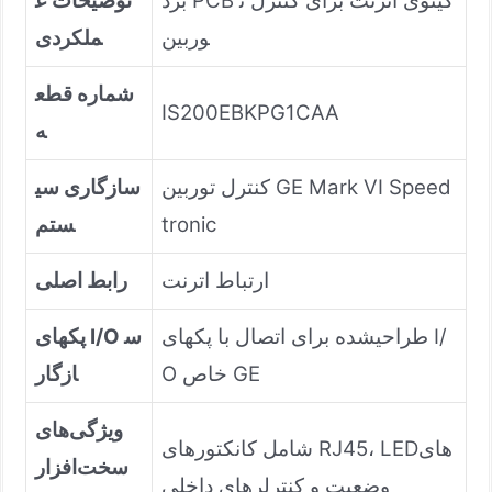
برد PCB گیتوی اترنت برای کنترل ت
توضیحات ع
وربین
ملکردی
شماره قطع
IS200EBKPG1CAA
ه
کنترل توربین GE Mark VI Speed
سازگاری سی
tronic
ستم
ارتباط اترنت
رابط اصلی
طراحیشده برای اتصال با پکهای I/
پکهای I/O س
O خاص GE
ازگار
ویژگی‌های
شامل کانکتورهای RJ45، LEDهای
سخت‌افزار
وضعیت و کنترلرهای داخلی