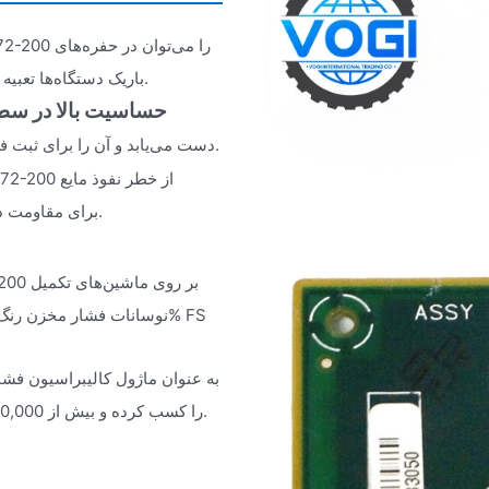
باریک دستگاه‌ها تعبیه کرد و در مقایسه با سنسورهای سنتی 70% صرفه‌جویی در فضا داشت.
حساسیت بالا در سط
≤0.1mV و زمان پاسخ‌دهی کمتر از 1ms دست می‌یابد و آن را برای ثبت فشار دینامیک مناسب می‌سازد.
جلوگیری می‌کند و دارای گواهینامه IP65 برای مقاومت در برابر گرد و غبار و آب است.
تجهیزات ICU، گواهینامه پزشکی ISO 13485 را کسب کرده و بیش از 20,000 سال نصب شده است.