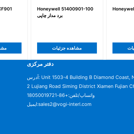
 51400901-100
Honeywell TC-IDJ161
HO
ودی
بر
مشاهده جزئیات
مشاهده جزئ
دفتر مرکزی
آدرس: Unit 1503-4 Building B Diamond Coast, No.96-
2 Lujiang Road Siming District Xiamen Fujian C
واتساپ/تلفن:
+86-18050019721
sales2@vogi-interl.com
ایمیل: