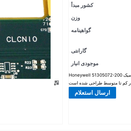
کشور مبدأ
وزن
گواهینامه
گارانتی
موجودی انبار
Honeywell 51305072-200 یک سنسور فشار پیزومقاومتی مینیاتوری است که برای پایش دینامیک
ارسال استعلام