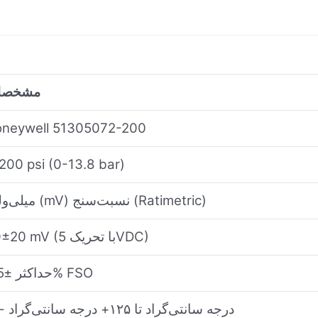
مشخصا
neywell 51305072-200
200 psi (0-13.8 bar)
میلی‌ولت (mV) نسبت‌سنج (Ratimetric)
60±20 mV (با تحریک 5VDC)
حداکثر ±0.5% FSO
۴۰- درجه سانتی‌گراد تا ۱۲۵+ درجه سانتی‌گراد