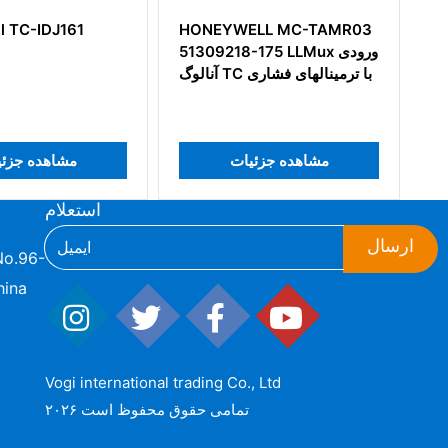
NEYWELL MC-TAMR03
Honeywell MU-TAOX02
51304476-100
51309218-175 LLMux ور
آنالوگ TC با ترمینالهای فشاری
مشاهده جزئیات
مشاهده جزئیات
استعلام
ارسال
hina
Vogi international trading Co., Ltd
۲۰۲۶ تمامی حقوق محفوظ است