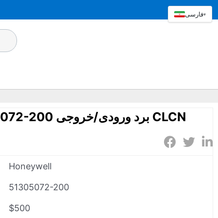
فارسی
▾
Honeywell 51305072-200 برد ورودی/خروجی CLCN
Honeywell
51305072-200
$500