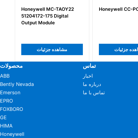
AOY22
Honeywell CC-PCF901
Honeywell
د مدار چاپی
tal
یات
مشاهده جزئیات
مشا
تماس
محصولات
اخبار
ABB
درباره ما
Bently Nevada
تماس با ما
Emerson
EPRO
FOXBORO
GE
HIMA
Honeywell