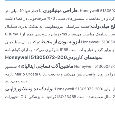
طراحی مینیاتوری:
با قطر تنها 19 میلی‌متر، Honeywell 51305072-200 را می‌توان در حفره‌های
ح میلی‌ولت:
هسته سرامیکی پیزومقاومتی به تفکیک پذیری سیگنال
ایزوله بودن از محیط:
پرکننده ژل سیلیکونی Honeywell 51305072-200 از خطر نفوذ مایع
نمونه‌های کاربردی
Honeywell 51305072-200
ماشین‌آلات نساجی ایتالیا:
48 سنسور Honeywell 51305072-200 بر روی ماشین‌های تکمیل
پارچه Mario Crosta نوسانات فشار مخزن رنگ را در زمان واقعی پایش می‌کنند و به دقت ±0.8% FS
دست می‌یابند.
تولیدکننده ونتیلاتور ژاپنی:
Honeywell 51305072-200، به عنوان ماژول کالیبراسیون فشار برای