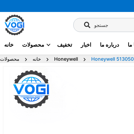
پرش
به
محتوا
جستجو
ما
درباره ما
اخبار
تخفیف
محصولات
خانه
Honeywell
خانه
محصولات