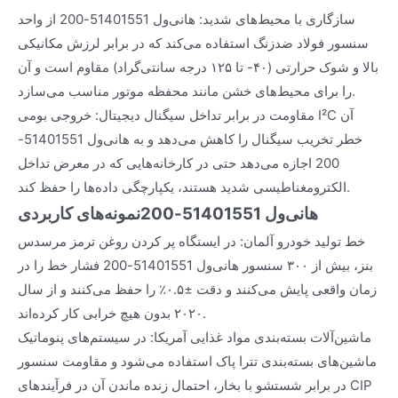
سازگاری با محیط‌های شدید: هانی‌ول 51401551-200 از واحد
سنسور فولاد ضدزنگ استفاده می‌کند که در برابر لرزش مکانیکی
بالا و شوک حرارتی (۴۰- تا ۱۲۵ درجه سانتی‌گراد) مقاوم است و آن
را برای محیط‌های خشن مانند محفظه موتور مناسب می‌سازد.
مقاومت در برابر تداخل سیگنال دیجیتال: خروجی بومی I²C آن
خطر تخریب سیگنال را کاهش می‌دهد و به هانی‌ول 51401551-
200 اجازه می‌دهد حتی در کارخانه‌هایی که در معرض تداخل
الکترومغناطیسی شدید هستند، یکپارچگی داده‌ها را حفظ کند.
هانی‌ول 51401551-200
نمونه‌های کاربردی
خط تولید خودرو آلمان: در ایستگاه پر کردن روغن ترمز مرسدس
بنز، بیش از ۳۰۰ سنسور هانی‌ول 51401551-200 فشار خط را در
زمان واقعی پایش می‌کنند و دقت ±۰.۵٪ را حفظ می‌کنند و از سال
۲۰۲۰ بدون هیچ خرابی کار کرده‌اند.
ماشین‌آلات بسته‌بندی مواد غذایی آمریکا: در سیستم‌های پنوماتیک
ماشین‌های بسته‌بندی تترا پاک استفاده می‌شود و مقاومت سنسور
در برابر شستشو با بخار، احتمال زنده ماندن آن در فرآیندهای CIP