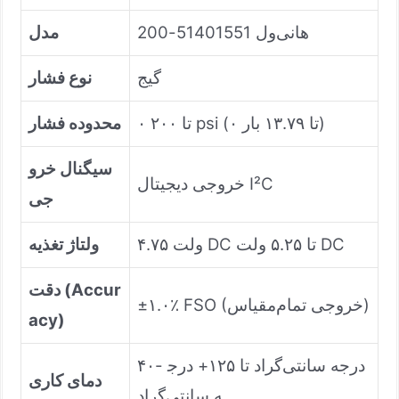
هانی‌ول 51401551-200
مدل
گیج
نوع فشار
۰ تا ۲۰۰ psi (۰ تا ۱۳.۷۹ بار)
محدوده فشار
سیگنال خرو
خروجی دیجیتال I²C
جی
۴.۷۵ ولت DC تا ۵.۲۵ ولت DC
ولتاژ تغذیه
دقت (Accur
±۱.۰٪ FSO (خروجی تمام‌مقیاس)
acy)
۴۰- درجه سانتی‌گراد تا ۱۲۵+ درج
دمای کاری
ه سانتی‌گراد