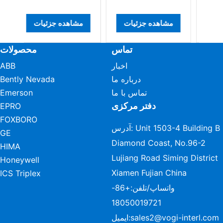
مشاهده جزئیات
مشاهده جزئیات
مشاهد
تماس
محصولات
اخبار
ABB
درباره ما
Bently Nevada
تماس با ما
Emerson
دفتر مرکزی
EPRO
FOXBORO
آدرس: Unit 1503-4 Building B
GE
Diamond Coast, No.96-2
HIMA
Lujiang Road Siming District
Honeywell
Xiamen Fujian China
ICS Triplex
واتساپ/تلفن:
+86-
18050019721
sales2@vogi-interl.com
ایمیل: