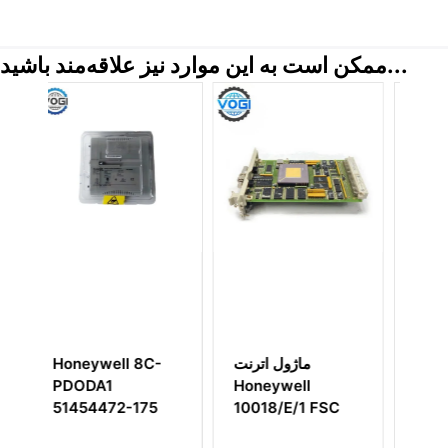
ممکن است به این موارد نیز علاقه‌مند باشید...
Honeywell MU-
ماژول اترنت
 8C-
Honeywell
TDID12
175
10018/E/1 FSC
51304441-100