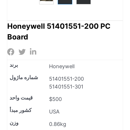
Honeywell 51401551-200 PC
Board
برند
Honeywell
شماره ماژول
51401551-200
51401551-301
قیمت واحد
$500
کشور مبدأ
USA
وزن
0.86kg