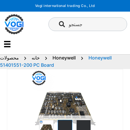
پرش
Vogi international trading Co., Ltd
به
محتوا
جستجو
Honeywell
Honeywell
خانه
محصولات
51401551-200 PC Board