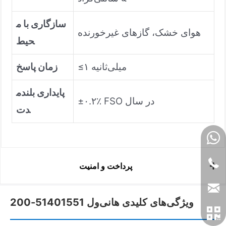
سازگاری با م
هوای خشک، گازهای غیرخورنده
حیط
≤۱ میلی‌ثانیه
زمان پاسخ
پایداری بلندم
±۰.۲٪ FSO در سال
دت
پرداخت و امنیت
ویژگی‌های کلیدی هانی‌ول 51401551-200