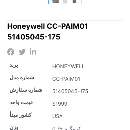
Honeywell CC-PAIM01
51405045-175
برند
HONEYWELL
شماره مدل
CC-PAIM01
شماره سفارش
51405045-175
قیمت واحد
$1999
کشور مبدأ
USA
وزن
0.75 کیلوگرم