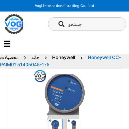
پرش
Vogi international trading Co., Ltd
به
محتوا
جستجو
Honeywell CC-
Honeywell
خانه
محصولات
PAIM01 51405045-175