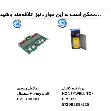
ممکن است به این موارد نیز علاقه‌مند باشید...
Ho
پردازنده کنترل
ماژول ورودی
T
HONEYWELL TC-
دیجیتال Honeywell
621-1180RC
PRS021
5
51309288-225