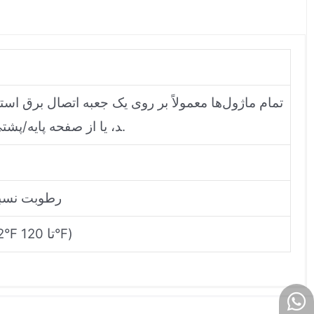
د، یا از صفحه پایه/پشتی مخصوص استفاده می‌کنند.
رطوبت نسبی 10% تا 93%، بدو
0 تا 49 درجه سانتی‌گراد (32°F تا 120°F)