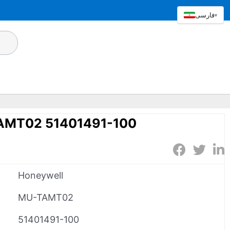
فارسی
▾
AMT02 51401491-100
Honeywell
MU-TAMT02
51401491-100