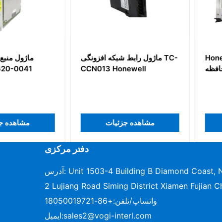
Honeywel
ماژول رابط شبکه افزونگی TC-
ماژول
زنده حافظه
CCN013 Honewell
0041
ات
مشاهده جزئیات
مشا
دفتر مرکزی
آدرس: Unit 1503-4 Building B Diamond Coast, No.96-
2 Lujiang Road Siming District Xiamen Fujian C
واتساپ/تلفن:
+86-18050019721
sales2@vogi-interl.com
ایمیل: