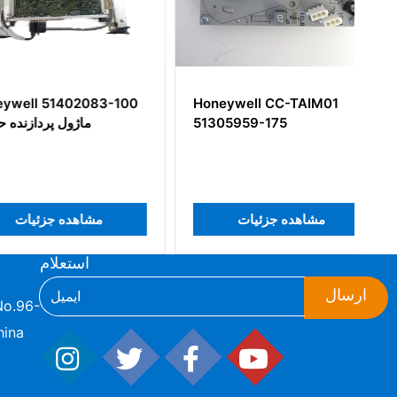
l 51402083-100
Honeywell CC-TAIM01
51305959-175
ماژول پردا
مشاهده جزئیات
مشاهده جزئی
استعلام
ارسال
hina