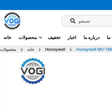
پرش
به
محتوا
جستجو
ما
درباره ما
اخبار
تخفیف
محصولات
خانه
Honeywell MU-TA
Honeywell
خانه
محصولات