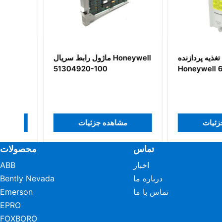
 منبع تغذیه پردازنده
ماژول رابط سریال Honeywell
51304920-100
Honeywell 620-
هده جزئیات
مشاهده جزئیات
تماس
محصولات
اخبار
ABB
درباره ما
Bently Nevada
تماس با ما
Emerson
EPRO
FOXBORO