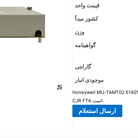
قیمت واحد
کشور مبدأ
وزن
گواهینامه
گارانتی
موجودی انبار
Honeywell MU- متعلق به سری MU-T بوده و یک ماژول LLMux—TC/Local
CJR FTA است.
ارسال استعلام