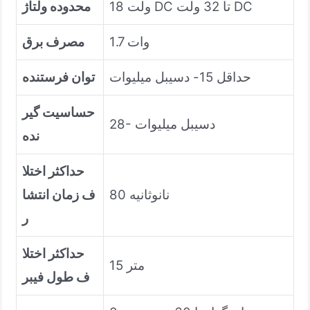
18 ولت DC تا 32 ولت DC
محدوده ولتاژ
1.7 وات
مصرف برق
حداقل 15- دسیبل میلیوات
توان فرستنده
حساسیت گیر
28- دسیبل میلیوات
نده
حداکثر اختلا
80 نانوثانیه
ف زمان انتشا
ر
حداکثر اختلا
15 متر
ف طول فیبر