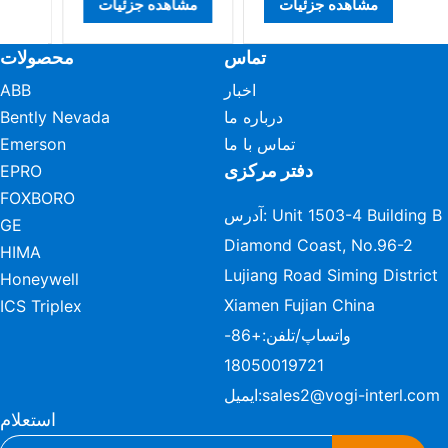
مشاهده جزئیات
مشاهده جزئیات
م
تماس
محصولات
اخبار
ABB
درباره ما
Bently Nevada
تماس با ما
Emerson
دفتر مرکزی
EPRO
FOXBORO
آدرس: Unit 1503-4 Building B
GE
Diamond Coast, No.96-2
HIMA
Lujiang Road Siming District
Honeywell
Xiamen Fujian China
ICS Triplex
واتساپ/تلفن:
+86-
18050019721
sales2@vogi-interl.com
ایمیل:
استعلام