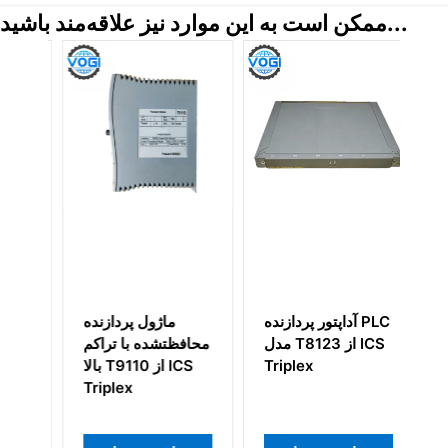
ممکن است به این موارد نیز علاقه‌مند باشید...
ور
آداپتور پردازنده PLC
ماژول پردازنده
TMR
مدل T8123 از ICS
محافظتشده با تراکم
T83
Triplex
بالا T9110 از ICS
I
Triplex