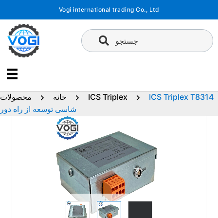
پرش
Vogi international trading Co., Ltd
به
محتوا
جستجو
ICS Triplex T8314
ICS Triplex
خانه
محصولات
شاسی توسعه از راه دور