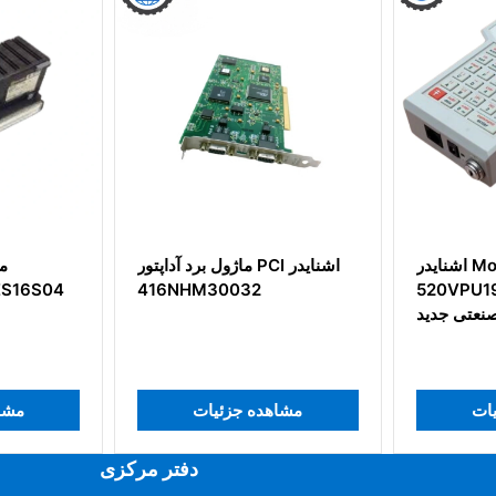
اشنایدر Modicon
ماژول برد آداپتور PCI اشنایدر
520VPU19200 سیستم کنترل
416NHM30032
صنعتی جدید
شاهده جزئیات
مشاهده جزئیات
دفتر مرکزی