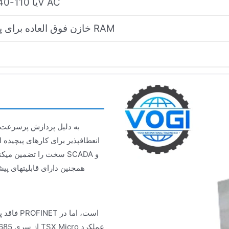
24V DC یا 110-240V AC
خازن فوق العاده برای پشتیبانگیری RAM
انعطافپذیر برای کارهای پیچیده 
سخت را تضمین میکند، 