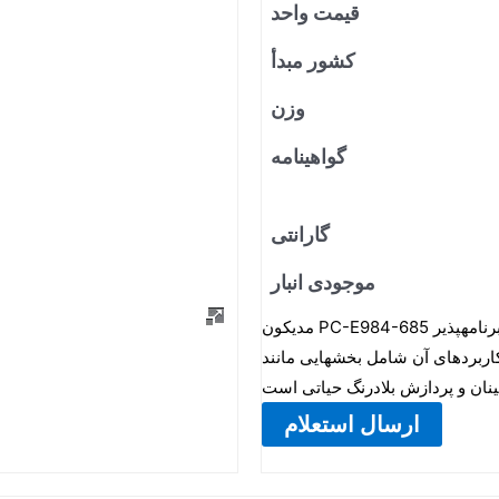
قیمت واحد
کشور مبدأ
وزن
گواهینامه
گارانتی
موجودی انبار
مدیکون PC-E984-685 یک کنترلکننده منطقی برنامهپذیر (PLC) قدیمی است که برای اتوماسیون صنعتی
کاربردهای آن شامل بخشهایی مانند
ارسال استعلام