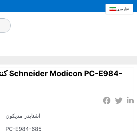
فارسی
▾
کنترلر
اشنایدر مدیکون
PC-E984-685