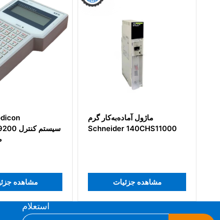
ماژول ورودی Schneider
ماژول آماده‌به‌کار گرم
Schneider 140CHS11000
Modicon AS
زئیات
مشاهده جزئیات
م
استعلام