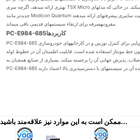
بهتری ارائه میدهد، اگرچه سری TSX Micro برنامهنویسی آسانتری را فراهم میکند. در حالی که مدلهای
جدیدتر مانند Modicon Quantum امنیت سایبری پیشرفتهای ارائه میدهند، PC-E984-685 راهحلی
مقرونبهصرفه برای ارتقاء سیستمهای قدیمی باقی میماند.
کاربردها
PC-E984-685
PC-E984-685 به طور گسترده در نیروگاههای اروپایی برای کنترل توربین و در کارخانههای خودروسازی
ون خط مونتاژ استفاده شده است. قابلیت اطمینان آن در خطوط لوله
لاب، پذیرش جهانی آن را برجسته میکند. بسیاری از صنایع همچنان به
ممکن است به این موارد نیز علاقه‌مند باشید...