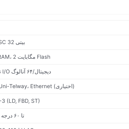
پردازنده RISC 32 بیتی
1 مگابایت RAM، 2 مگابایت Flash
تا ۵۱۲ نقطه I/O دیجیتال/۶۴ آنالوگ
Modbus، Uni-Telway، Ethernet (اختیاری)
-3 (LD, FBD, ST)
۰ تا ۶۰ درجه سانتیگراد