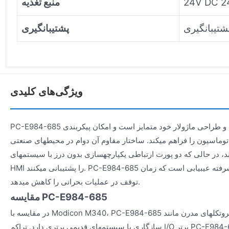
منبع تغذیه
پشتیبانگیری
ویژگی‌های کلیدی
PC-E984-685 به دلیل پردازش پرسرعت و طراحی ماژولار خود متمایز است و امکان پیکربندی
اتوماسیون را فراهم میکند. ساختار مقاوم آن دوام در محیطهای صنعتی
در حالی که دو پورت ارتباطی یکپارچهسازی بدون درز با سیستمهای SCADA و
HMI را پشتیبانی میکنند. PC-E984-685 همچنین دارای قابلیتهای پیشرفته عیبیابی است که زمان
توقف در عملیات بحرانی را کاهش میدهد.
مقایسه PC-E984-685
در مقایسه با Modicon M340، PC-E984-685 فاقد پروتکلهای مدرن مانند PROFINET است، اما در
سازگاری با سیستمهای قدیمی برتری دارد. تراکم I/O برتر PC-E984-685 از سری TSX Micro عملکرد