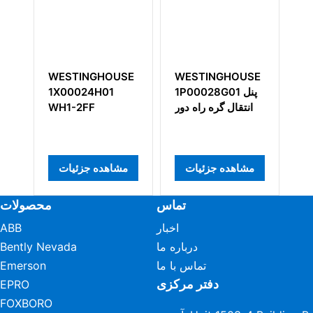
وس
WESTINGHOUSE
WESTINGHOUSE
1C31219G01
1P00028G01 پنل
1X00024H01
با
انتقال گره راه دور
WH1-2FF
مشاهده جزئیات
مشاهده جزئیات
تماس
محصولات
اخبار
ABB
درباره ما
Bently Nevada
تماس با ما
Emerson
دفتر مرکزی
EPRO
FOXBORO