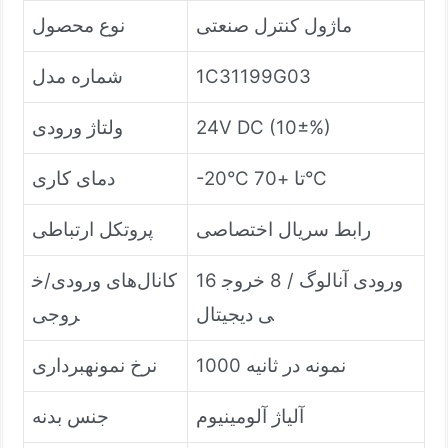
ماژول کنترل صنعتی
نوع محصول
1C31199G03
شماره مدل
24V DC (10±%)
ولتاژ ورودی
-20°C تا +70°C
دمای کاری
رابط سریال اختصاصی
پروتکل ارتباطی
16 ورودی آنالوگ / 8 خروج
کانال‌های ورودی/خ
ی دیجیتال
روجی
1000 نمونه در ثانیه
نرخ نمونهبرداری
آلیاژ آلومینیوم
جنس بدنه