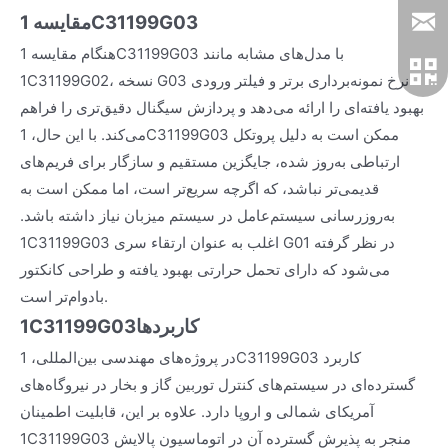
مقایسه 1C31199G03
هنگام مقایسه 1C31199G03 با مدل‌های مشابه مانند
1C31199G02، نسخه G03 نرخ نمونه‌برداری برتر و فیلتر ورودی
بهبود یافته‌ای را ارائه می‌دهد و پردازش سیگنال دقیق‌تری را فراهم
می‌کند. با این حال، 1C31199G03 ممکن است به دلیل پروتکل
ارتباطی به‌روز شده، جایگزین مستقیم و سازگار برای فریم‌های
قدیمی‌تر نباشد، که اگرچه سریع‌تر است، اما ممکن است به
به‌روزرسانی سیستم‌عامل در سیستم میزبان نیاز داشته باشد.
1C31199G03 اغلب به عنوان ارتقاء سری G01 در نظر گرفته
می‌شود که دارای تحمل حرارتی بهبود یافته و طراحی کانکتور
بادوام‌تر است.
کاربردها
1C31199G03
در پروژه‌های مهندسی بین‌المللی، 1C31199G03 کاربرد
گسترده‌ای در سیستم‌های کنترل توربین گاز و بخار در نیروگاه‌های
آمریکای شمالی و اروپا دارد. علاوه بر این، قابلیت اطمینان
1C31199G03 منجر به پذیرش گسترده آن در اتوماسیون پالایش