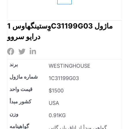
وِستینگهاوس 1C31199G03 ماژول
درایو سروو
برند
WESTINGHOUSE
شماره ماژول
1C31199G03
قیمت واحد
$1500
کشور مبدأ
USA
وزن
0.91KG
گواهینامه
گواهی مبدأ از اتاق بازرگانی