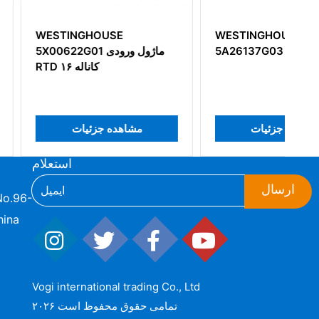
HOUSE
WESTINGHOUSE
5A26137G03 Power Cable
622G01
RTD ۱۶ 
مشاهده جزئیات
مشاهده جزئی
استعلام
ارسال
hina
Vogi international trading Co., Ltd
۲۰۲۶ تمامی حقوق محفوظ است