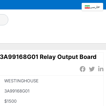
فارسی
▾
A99168G01 Relay Output Board
WESTINGHOUSE
3A99168G01
$1500