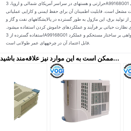
حرارتی و هستهای در سراسر آمریکای شمالی و اروپا، 3A99168G01 یک جزء کلیدی در سیستمهای
یت مشعل است. قابلیت اطمینان آن برای حفظ ایمنی و کارایی عملیاتی
از تولید برق، این ماژول به طور گسترده در پالایشگاههای نفت و گاز و
 نظارت حیاتی بر فرآیند و عملکردهای خاموش کردن استفاده میشود.
استفاده گسترده از 3A99168G01 در چنین کاربردهای سختی گواهی بر ساختار مستحکم و عملکرد
قابل اعتماد آن در چرخههای عمر طولانی است.
ممکن است به این موارد نیز علاقه‌مند باشید...