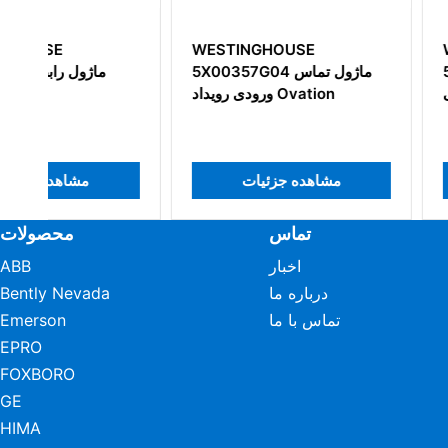
WESTINGHOUSE
WESTINGHOUSE
5X00226G04 ماژول رابط
5X00357G04 ماژول تماس
ورودی/خروجی
ورودی رویداد Ovation
هده جزئیات
مشاهده جزئیات
تماس
محصولات
اخبار
ABB
درباره ما
Bently Nevada
تماس با ما
Emerson
EPRO
FOXBORO
GE
HIMA