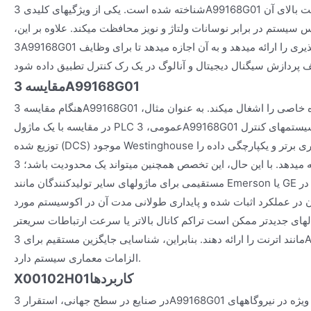
شناخته شده است. یکی از ویژگیهای کلیدی 3A99168G01 ایزولاسیون الکتریکی با کیفیت بالای آن
سیستم در برابر نوسانات ولتاژ و نویز محافظت میکند. علاوه بر این،
3A99168G01 گزینههای پیکربندی انعطافپذیری را ارائه میدهد و به آن اجازه میدهد تا برای وظایف
مقایسه 3A99168G01
هنگام مقایسه 3A99168G01 با سایر مدلها، این ماژول جایگاه خاصی را اشغال میکند. به عنوان مثال،
در مقایسه با یک ماژول PLC عمومی، 3A99168G01 برای یکپارچهسازی بدون درز در سیستمهای کنترل
توزیع شده (DCS) موجود Westinghouse بهینهسازی شده است و سازگاری برتر و یکپارچگی داده را
ارائه میدهد. با این حال، این تخصص همچنین میتواند یک محدودیت باشد؛ 3A99168G01 همیشه جایگزین
مستقیمی برای ماژولهای سایر تولیدکنندگان مانند Emerson یا GE بدون نیاز به پیکربندی مجدد در
ر عملکرد اثبات شده و پایداری طولانی مدت آن در اکوسیستم مورد
های جدیدتر ممکن است تراکم کانال بالاتر یا سرعت ارتباطات سریعتر
مانند اترنت را ارائه دهند. بنابراین، شناسایی جایگزین مستقیم برای 3A99168G01 نیاز به بررسی دقیق
الزامات معماری سیستم دارد.
کاربردها
X00102H01
در صنایع در سطح جهانی، استقرار 3A99168G01 گسترده است. در بخش برق، به ویژه در نیروگاههای