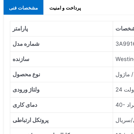
پرداخت و امنیت
مشخصات فنی
خصات
پارامتر
3A991
شماره مدل
Westi
سازنده
نوع محصول
ولتاژ ورودی
دمای کاری
پروتکل ارتباطی