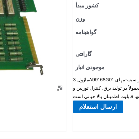
کشور مبدأ
وزن
گواهینامه
گارانتی
موجودی انبار
ماژول 3A99168G01 وستینگهاوس یک ماژول کنترل صنعتی تخصصی است که عمدتاً در سیستمهای
ولاً در تولید برق، کنترل توربین و
ارسال استعلام