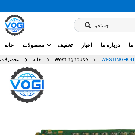
پرش
به
محتوا
جستجو
ما
درباره ما
اخبار
تخفیف
محصولات
خانه
WESTINGHOUSE
Westinghouse
خانه
محصولات