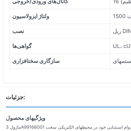
ظیم)
کانال‌های ورودی/خروجی
ولتاژ ایزولاسیون
نصب
گواهی‌ها
سازگاری سختافزاری
جزئیات:
ویژگیهای محصول
ماژول 3A99168G01 به دلیل طراحی مستحکم و دوام استثنایی خود در محیطهای الکتریکی سخت