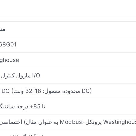
مش
68G01
nghouse
ماژول کنترل / ماژول I/O
24 ولت DC (محدوده معمول: 18-32 ولت DC)
40- تا 85+ درجه سانتیگراد
یال (به عنوان مثال Modbus، پروتکل Westinghouse)