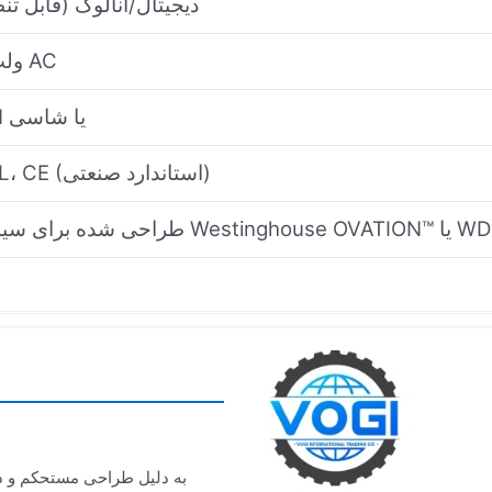
16 دیجیتال/آنالوگ (قابل تن
1500 ولت AC
ریل DIN یا شاسی
UL، cUL، CE (استاندارد صنعتی)
Westinghouse OVA™ یا WDPF II