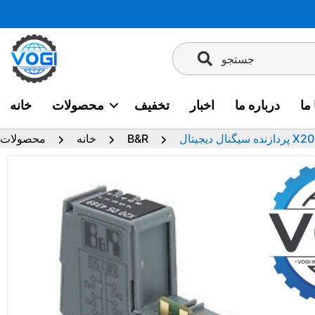
پرش
به
محتوا
جستجو
ما
درباره ما
اخبار
تخفیف
محصولات
خانه
ال X20DS4389
B&R
خانه
محصولات