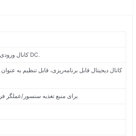
۴ کانال ورودی دیجیتال مستقل، ولتاژ نامی ۲۴ ولت DC.
ولتاژ ۲۴ ولت DC و GND برای منبع تغذیه سنسور/عم