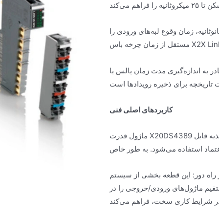
 برچسب زمانی با دقت بالا: تابع برچسب زمانی داخلی با دقت تا ۱۲۵ نانوثانیه، زمان وقوع لبه‌های ورودی را
 به اندازه‌گیری مدت زمان پالس یا
کاربردهای اصلی فنی
ماژول قدرت X20DS4389 عمدتاً در سیستم‌های کنترل اتوماسیون صنعتی به عنوان یک واحد منبع تغذیه قابل
طعه بخشی از سیستم X20 برند B&R است که برای حذف
قیم ماژول‌های ورودی/خروجی را در