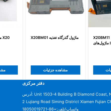
بلوک ترمینال ورودی/خروجی 12
X20BM11 ماژول گذرگاه برای
X20BM01 ماژول گ
 X20TB12
ماژول‌های I/O با ولتاژ 24 VDC
ات
مشاهده جزئیات
مشا
دفتر مرکزی
آدرس: Unit 1503-4 Building B Diamond Coast, No.96-
2 Lujiang Road Siming District Xiamen Fujian C
واتساپ/تلفن:
+86-18050019721