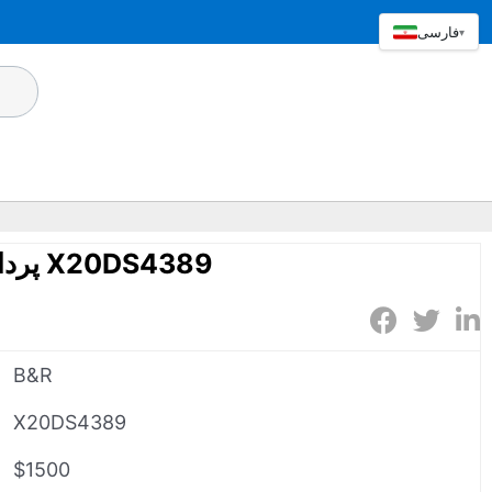
فارسی
▾
پردازنده سیگنال دیجیتال X20DS4389
B&R
X20DS4389
$1500