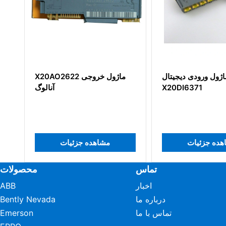
ذرگاه تغذیه
ماژول ورودی دیجیتال X20
X20DI6371
هده جزئیات
مشاهده جزئیات
تماس
محصولات
اخبار
ABB
درباره ما
Bently Nevada
تماس با ما
Emerson