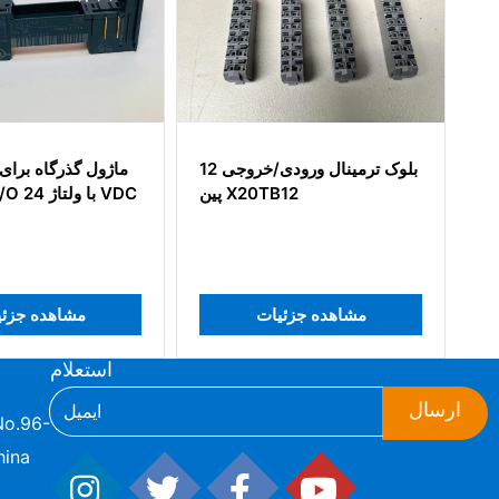
ماژول تغذیه 24 ولت DC
X20PS2100
پین
مشاهده جزئیات
مشاهده جزئی
استعلام
ارسال
hina