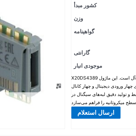
کشور مبدأ
وزن
گواهینامه
گارانتی
موجودی انبار
X20DS4389 برای وظایف اتوماسیون که نیازمند سرعت و دقت بسیار بالا هستند ایده‌آل است. این ماژول
ورودی دیجیتال و چهار کانال I/O قابل تنظیم بوده و ویژگی‌های برچسب زمانی با دقت بالا ۱۲۵
بط و تولید دقیق لبه‌های سیگنال در
ارسال استعلام