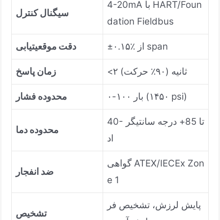
4-20mA با HART/Foun
سیگنال کنترل
dation Fieldbus
±۰.۱۵٪ از span
دقت موقعیتیابی
<۲ ثانیه (۹۰٪ حرکت)
زمان پاسخ
۰-۱۰۰ بار (۱۴۵۰ psi)
محدوده فشار
40- تا 85+ درجه سانتیگر
محدوده دما
اد
گواهی ATEX/IECEx Zon
ضد انفجار
e 1
پایش لرزش، تشخیص فر
تشخیص