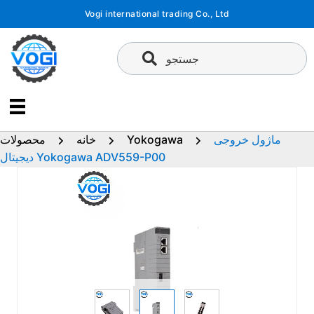
پرش
Vogi international trading Co., Ltd
به
محتوا
جستجو
ماژول خروجی
Yokogawa
خانه
محصولات
دیجیتال Yokogawa ADV559-P00