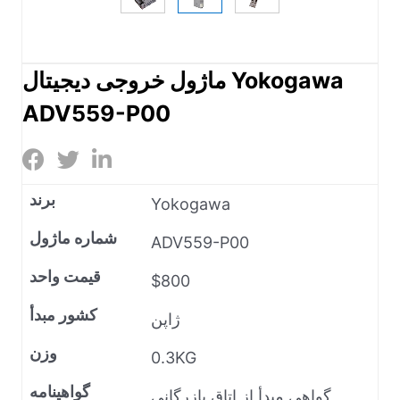
ماژول خروجی دیجیتال Yokogawa
ADV559-P00
برند
Yokogawa
شماره ماژول
ADV559-P00
قیمت واحد
$800
کشور مبدأ
ژاپن
وزن
0.3KG
گواهینامه
گواهی مبدأ از اتاق بازرگانی