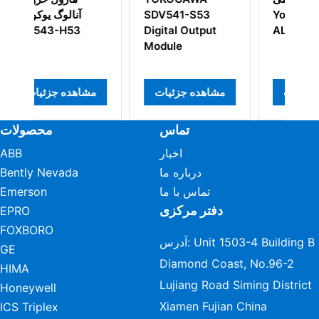
Yokogawa
SDV541-S53
آن
3
Digital Output
ALR121-S01
Module
مشاهده جزئیات
مشاهده جزئیات
مشاه
تماس
محصولات
اخبار
ABB
درباره ما
Bently Nevada
تماس با ما
Emerson
دفتر مرکزی
EPRO
FOXBORO
آدرس: Unit 1503-4 Building B
GE
Diamond Coast, No.96-2
HIMA
Lujiang Road Siming District
Honeywell
Xiamen Fujian China
ICS Triplex