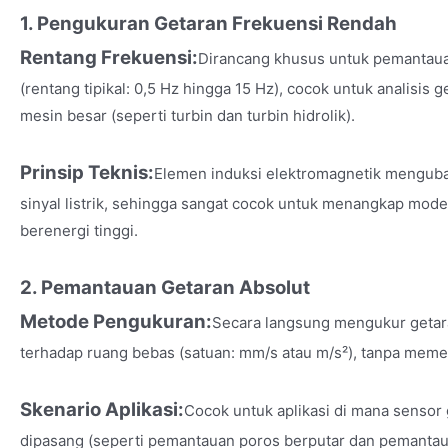
1. Pengukuran Getaran Frekuensi Rendah
Rentang Frekuensi:
Dirancang khusus untuk pemantaua
(rentang tipikal: 0,5 Hz hingga 15 Hz), cocok untuk analisis 
mesin besar (seperti turbin dan turbin hidrolik).
Prinsip Teknis:
Elemen induksi elektromagnetik menguba
sinyal listrik, sehingga sangat cocok untuk menangkap mod
berenergi tinggi.
2. Pemantauan Getaran Absolut
Metode Pengukuran:
Secara langsung mengukur getara
terhadap ruang bebas (satuan: mm/s atau m/s²), tanpa memerl
Skenario Aplikasi:
Cocok untuk aplikasi di mana sensor g
dipasang (seperti pemantauan poros berputar dan pemantau