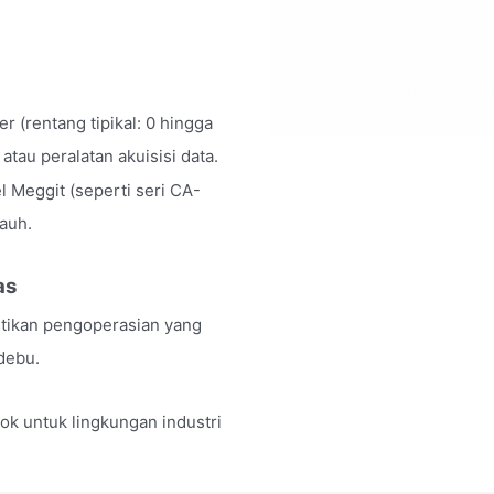
r (rentang tipikal: 0 hingga
tau peralatan akuisisi data.
l Meggit (seperti seri CA-
jauh.
as
tikan pengoperasian yang
debu.
k untuk lingkungan industri