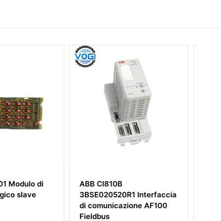
0B
ABB 70BT01C
20R1 Interfaccia
HESG447024R0001
icazione AF100