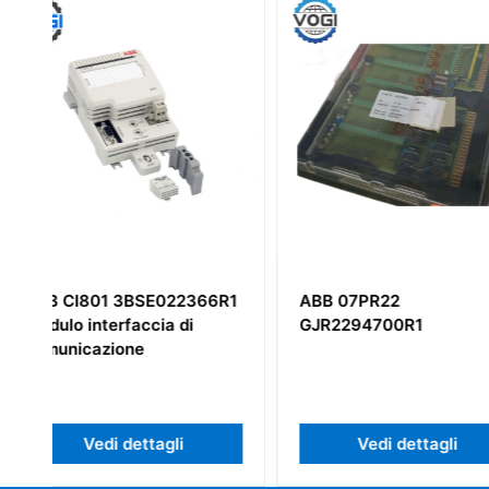
R1
ABB 07PR22
ABB PM851K01
GJR2294700R1
3BSE018168R1 Kit
Elaborazione
Vedi dettagli
Vedi detta