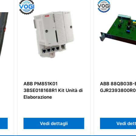
ABB 88QB03B-E
ABB DSM
 Unità di
GJR2393800R0100
Scheda di
gli
Vedi dettagli
Ve