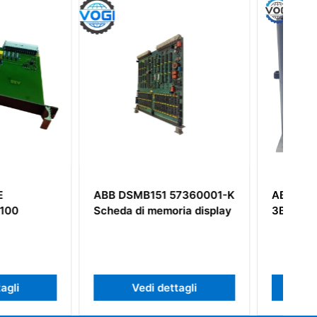
B151 57360001-K
ABB IPS21-24V-35
 memoria display
3BHE032593R001
di dettagli
Vedi dettagli