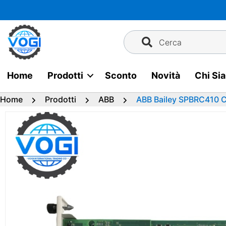
Vai
al
contenuto
Cerca
Home
Prodotti
Sconto
Novità
Chi Si
Home
Prodotti
ABB
ABB Bailey SPBRC410 C