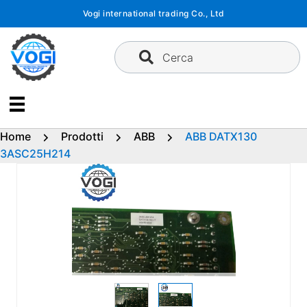
Vai
Vogi international trading Co., Ltd
al
contenuto
Cerca
Home
Prodotti
ABB
ABB DATX130
3ASC25H214