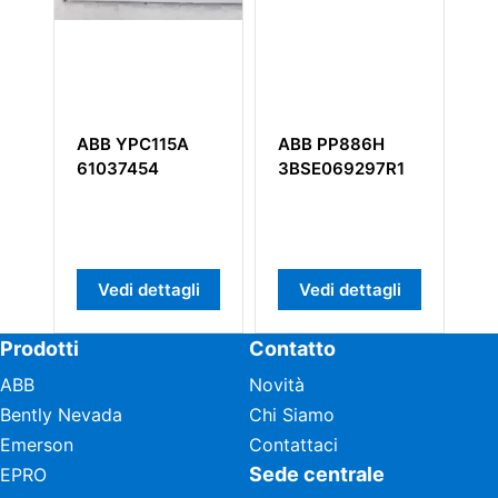
A
ABB PP886H
ABB DSCS116
3BSE069297R1
57520001-BZ
gli
Vedi dettagli
Vedi dettagli
Prodotti
Contatto
ABB
Novità
Bently Nevada
Chi Siamo
Emerson
Contattaci
Sede centrale
EPRO