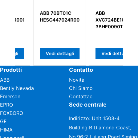
01C
ABB
ABB YPG111A
24R0001
XVC724BE101
3ASD27300B1
3BHE009017R0101
tagli
Vedi dettagli
Vedi dettagli
Prodotti
Contatto
ABB
Novità
Bently Nevada
Chi Siamo
Emerson
Contattaci
Sede centrale
EPRO
FOXBORO
Indirizzo: Unit 1503-4
GE
Building B Diamond Coast,
HIMA
No.96-2 Lujiang Road Siming