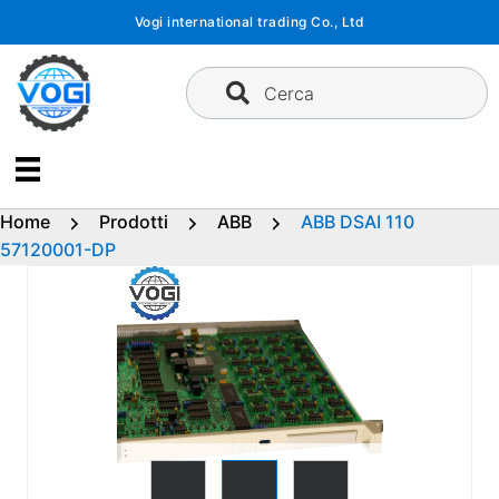
Vai
Vogi international trading Co., Ltd
al
contenuto
Cerca
Home
Prodotti
ABB
ABB DSAI 110
57120001-DP