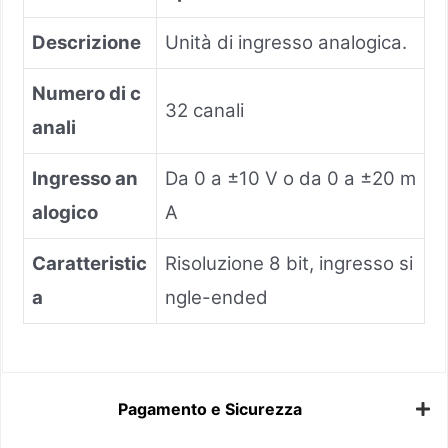
Descrizione
Unità di ingresso analogica.
Numero di c
32 canali
anali
Ingresso an
Da 0 a ±10 V o da 0 a ±20 m
alogico
A
Caratteristic
Risoluzione 8 bit, ingresso si
a
ngle-ended
Pagamento e Sicurezza