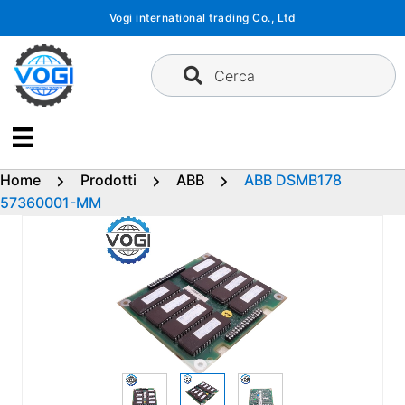
Vai
Vogi international trading Co., Ltd
al
contenuto
Cerca
Home
Prodotti
ABB
ABB DSMB178
57360001-MM