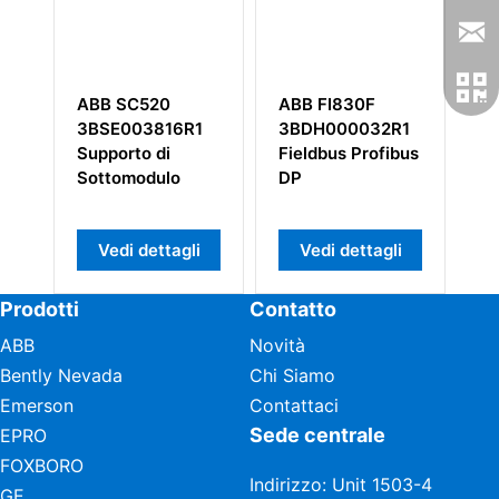
ABB SC520
ABB FI830F
Un
2
3BSE003816R1
3BDH000032R1
A
Supporto di
Fieldbus Profibus
H
Sottomodulo
DP
Vedi dettagli
Vedi dettagli
Prodotti
Contatto
ABB
Novità
Bently Nevada
Chi Siamo
Emerson
Contattaci
Sede centrale
EPRO
FOXBORO
Indirizzo: Unit 1503-4
GE