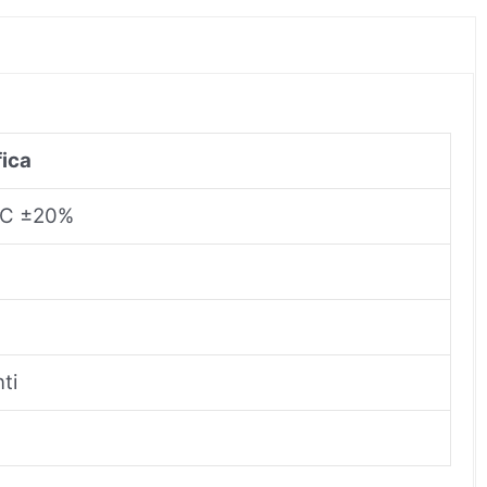
fica
CC ±20%
ti