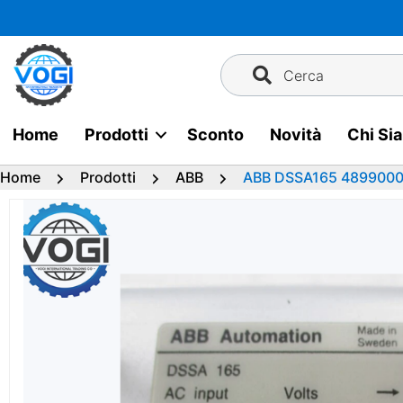
Vai
al
contenuto
Cerca
Home
Prodotti
Sconto
Novità
Chi Si
Home
Prodotti
ABB
ABB DSSA165 48990001