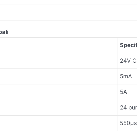
ali
Speci
24V 
5mA
5A
24 pun
550μs