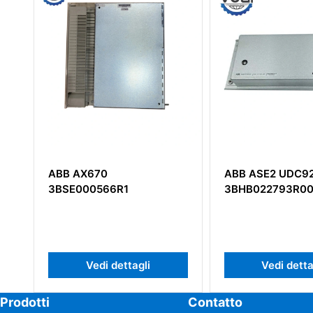
ABB ASE2 UDC920AE01
ABB KUC720AE0
3BHB022793R0001
3BHB003431R00
Vedi dettagli
Vedi detta
Prodotti
Contatto