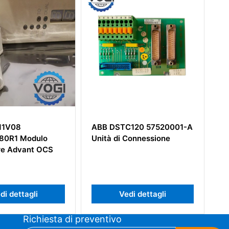
C120 57520001-A
ABB CPU86-
Connessione
10MHZ+S100M 58171662-
E Scheda Processore
di dettagli
Vedi dettagli
Richiesta di preventivo