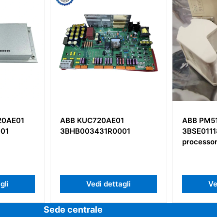
1
ABB PM511V08
ABB DST
01
3BSE011180R1 Modulo
Unità di 
processore Advant OCS
gli
Vedi dettagli
Ve
Sede centrale