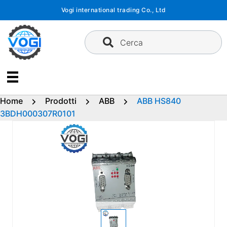
Vai
Vogi international trading Co., Ltd
al
contenuto
Cerca
Home
Prodotti
ABB
ABB HS840
3BDH000307R0101