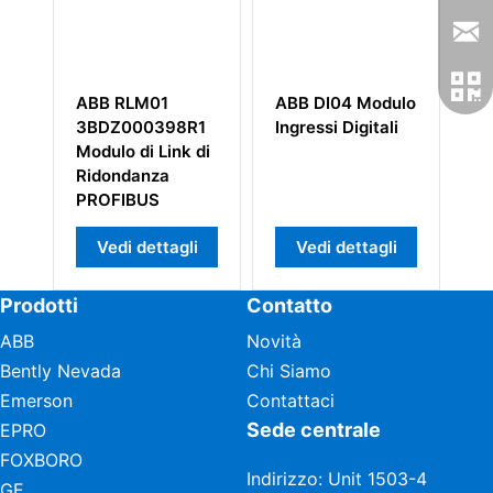
ABB RLM01
ABB DI04 Modulo
A
3BDZ000398R1
Ingressi Digitali
3
Modulo di Link di
Ridondanza
PROFIBUS
Vedi dettagli
Vedi dettagli
Prodotti
Contatto
ABB
Novità
Bently Nevada
Chi Siamo
Emerson
Contattaci
Sede centrale
EPRO
FOXBORO
Indirizzo: Unit 1503-4
GE