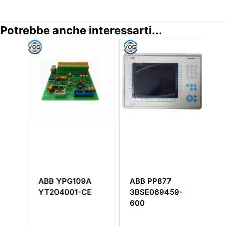
Potrebbe anche interessarti...
ABB YPG109A
ABB PP877
A
YT204001-CE
3BSE069459-
Pr
600
Mu