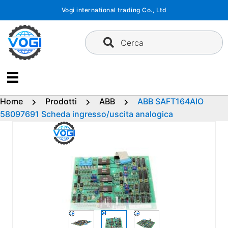
Vai
Vogi international trading Co., Ltd
al
contenuto
Cerca
Home
Prodotti
ABB
ABB SAFT164AIO
58097691 Scheda ingresso/uscita analogica