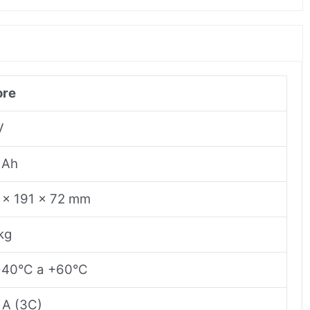
ore
V
 Ah
 x 191 x 72 mm
kg
-40°C a +60°C
 A (3C)