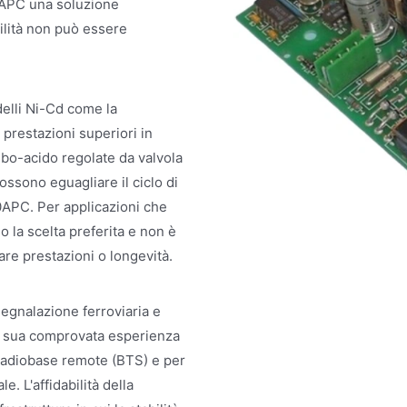
0APC una soluzione
ilità non può essere
delli Ni-Cd come la
restazioni superiori in
mbo-acido regolate da valvola
ssono eguagliare il ciclo di
190APC. Per applicazioni che
la scelta preferita e non è
are prestazioni o longevità.
egnalazione ferroviaria e
La sua comprovata esperienza
i radiobase remote (BTS) e per
e. L'affidabilità della