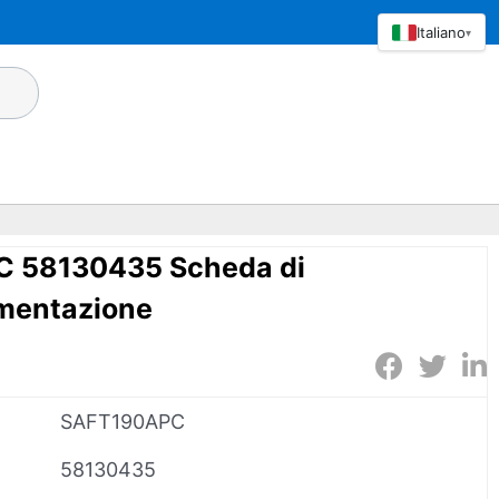
Italiano
▾
 58130435 Scheda di
imentazione
SAFT190APC
58130435