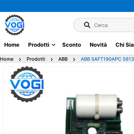
Vai
al
contenuto
Cerca
Home
Prodotti
Sconto
Novità
Chi Si
Home
Prodotti
ABB
ABB SAFT190APC 58130