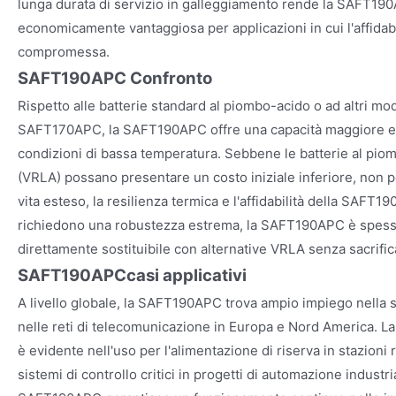
lunga durata di servizio in galleggiamento rende la SAFT19
economicamente vantaggiosa per applicazioni in cui l'affidab
compromessa.
SAFT190APC Confronto
Rispetto alle batterie standard al piombo-acido o ad altri mo
SAFT170APC, la SAFT190APC offre una capacità maggiore e p
condizioni di bassa temperatura. Sebbene le batterie al pio
(VRLA) possano presentare un costo iniziale inferiore, non po
vita esteso, la resilienza termica e l'affidabilità della SAFT
richiedono una robustezza estrema, la SAFT190APC è spesso 
direttamente sostituibile con alternative VRLA senza sacrific
SAFT190APC
casi applicativi
A livello globale, la SAFT190APC trova ampio impiego nella s
nelle reti di telecomunicazione in Europa e Nord America. 
è evidente nell'uso per l'alimentazione di riserva in stazion
sistemi di controllo critici in progetti di automazione industrial