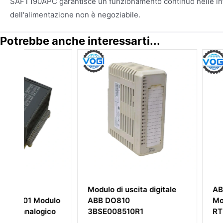
SAFT190APC garantisce un funzionamento continuo nelle infras
dell'alimentazione non è negoziabile.
Potrebbe anche interessarti...
Modulo di uscita digitale
ABB Bailey SPAS
lo
ABB DO810
Modulo AI, 16 CH,
o
3BSE008510R1
RTD, Livello Alto