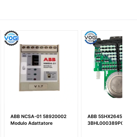
A-01 58920002
ABB 5SHX2645L0004
dattatore
3BHL000389P0104