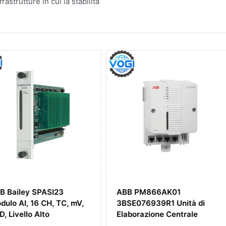
trutture in cui la stabilità
I23
ABB PM866AK01
ABB NCS
 TC, mV,
3BSE076939R1 Unità di
Modulo A
Elaborazione Centrale