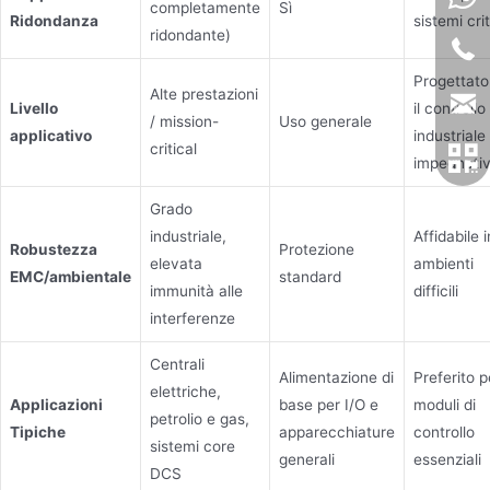
completamente
Sì
Ridondanza
sistemi crit
ridondante)
Progettato
Alte prestazioni
Livello
il controllo
/ mission-
Uso generale
applicativo
industriale
critical
impegnati
Grado
industriale,
Affidabile i
Robustezza
Protezione
elevata
ambienti
EMC/ambientale
standard
immunità alle
difficili
interferenze
Centrali
Alimentazione di
Preferito p
elettriche,
Applicazioni
base per I/O e
moduli di
petrolio e gas,
Tipiche
apparecchiature
controllo
sistemi core
generali
essenziali
DCS