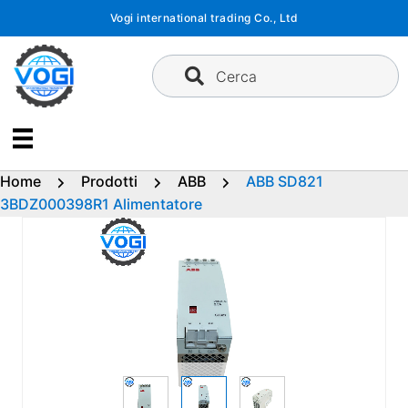
Vai
Vogi international trading Co., Ltd
al
contenuto
Cerca
Home
Prodotti
ABB
ABB SD821
3BDZ000398R1 Alimentatore