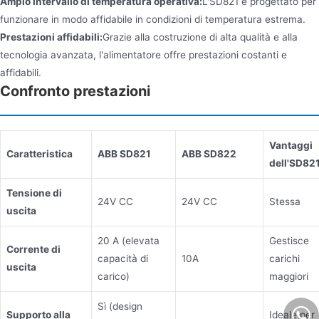
Ampio intervallo di temperatura operativa:
L'SD821 è progettato per
funzionare in modo affidabile in condizioni di temperatura estrema.
Prestazioni affidabili:
Grazie alla costruzione di alta qualità e alla
tecnologia avanzata, l'alimentatore offre prestazioni costanti e
affidabili.
Confronto prestazioni
Vantaggi
Caratteristica
ABB SD821
ABB SD822
dell'SD82
Tensione di
24V CC
24V CC
Stessa
uscita
20 A (elevata
Gestisce
Corrente di
capacità di
10A
carichi
uscita
carico)
maggiori
Sì (design
Supporto alla
Ideale per