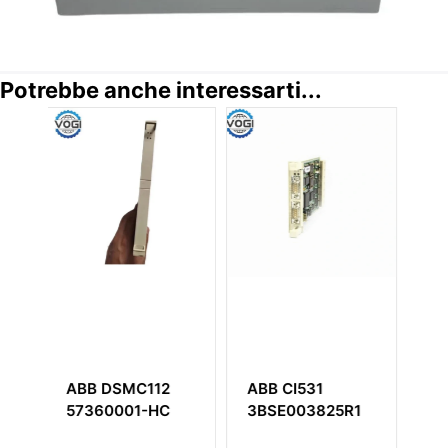
Potrebbe anche interessarti...
ABB CI531
ABB SNAT7640
ABB PM
3BSE003825R1
3BSE003195R1
3BSE011
Modulo