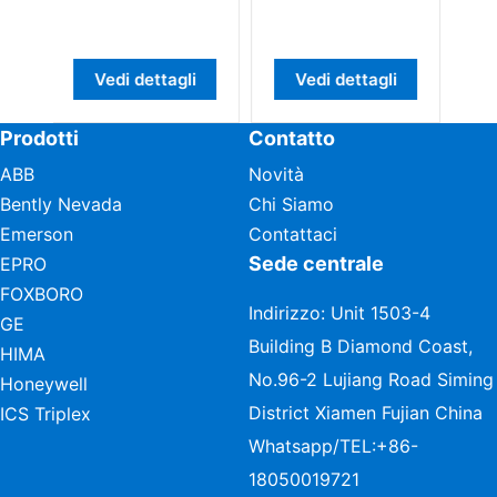
process
Advant 
Vedi dettagli
Vedi dettagli
Vedi d
Prodotti
Contatto
ABB
Novità
Bently Nevada
Chi Siamo
Emerson
Contattaci
Sede centrale
EPRO
FOXBORO
Indirizzo: Unit 1503-4
GE
Building B Diamond Coast,
HIMA
No.96-2 Lujiang Road Siming
Honeywell
District Xiamen Fujian China
ICS Triplex
Whatsapp/TEL:
+86-
18050019721