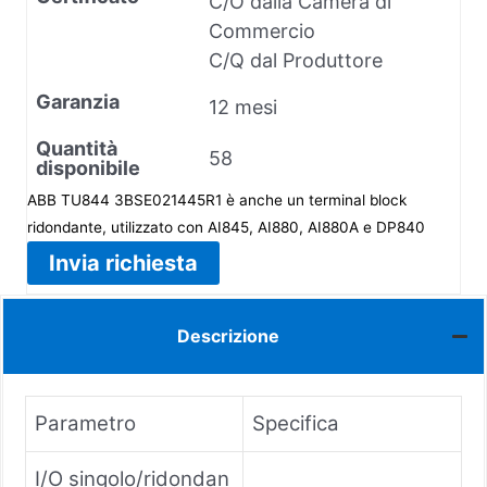
C/O dalla Camera di
Commercio
C/Q dal Produttore
Garanzia
12 mesi
Quantità
58
disponibile
ABB TU844 3BSE021445R1 è anche un terminal block
ridondante, utilizzato con AI845, AI880, AI880A e DP840
Invia richiesta
Descrizione
Parametro
Specifica
I/O singolo/ridondan