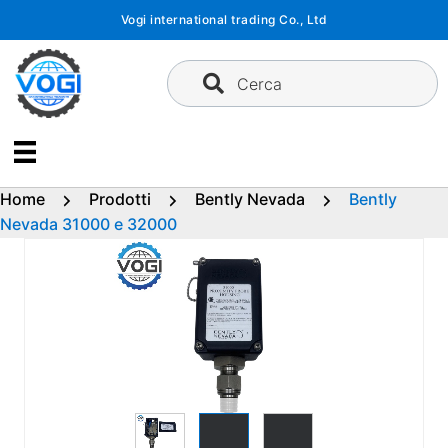
Vai
Vogi international trading Co., Ltd
al
contenuto
Cerca
Home
Prodotti
Bently Nevada
Bently
Nevada 31000 e 32000