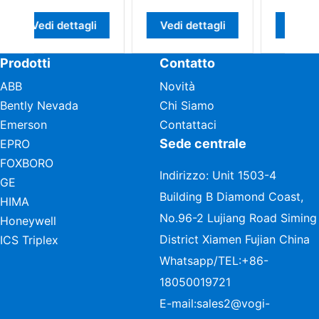
niversale
Vedi dettagli
Vedi dettagli
Vedi dettag
Prodotti
Contatto
ABB
Novità
Bently Nevada
Chi Siamo
Emerson
Contattaci
Sede centrale
EPRO
FOXBORO
Indirizzo: Unit 1503-4
GE
Building B Diamond Coast,
HIMA
No.96-2 Lujiang Road Siming
Honeywell
District Xiamen Fujian China
ICS Triplex
Whatsapp/TEL:
+86-
18050019721
E-mail:
sales2@vogi-