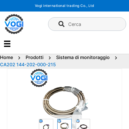
Vai
Vogi international trading Co., Ltd
al
contenuto
Cerca
Home
Prodotti
Sistema di monitoraggio
CA202 144-202-000-215