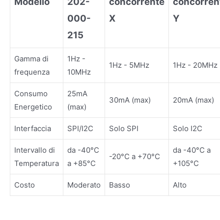
Modello
202-
concorrente
concorren
000-
X
Y
215
Gamma di
1Hz -
1Hz - 5MHz
1Hz - 20MHz
frequenza
10MHz
Consumo
25mA
30mA (max)
20mA (max)
Energetico
(max)
Interfaccia
SPI/I2C
Solo SPI
Solo I2C
Intervallo di
da -40°C
da -40°C a
-20°C a +70°C
Temperatura
a +85°C
+105°C
Costo
Moderato
Basso
Alto