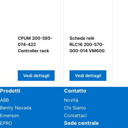
Scheda relè
RPS6U 200-582-
Condizion
RLC16 200-570-
993-01H 200-
segnale I
000-014 VM600
582-915-033
244-707-
012
Vedi dettagli
Vedi dettagli
Vedi de
Prodotti
Contatto
ABB
Novità
Bently Nevada
Chi Siamo
Emerson
Contattaci
Sede centrale
EPRO