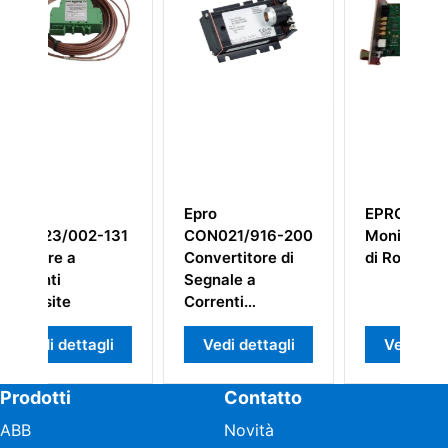
Epro
EPRO MMS6310
131
CON021/916-200
Monitor di Impulsi
Convertitore di
di Rotazione
Segnale a
S
Correnti
v
Parassite
e
li
Vedi dettagli
Vedi dettagli
Prodotti
Contatto
ABB
Novità