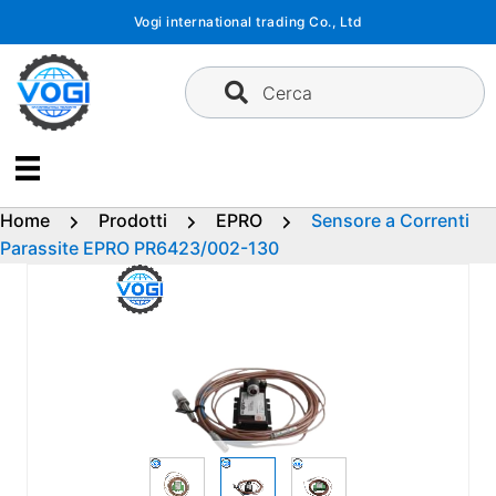
Vai
Vogi international trading Co., Ltd
al
contenuto
Cerca
Home
Prodotti
EPRO
Sensore a Correnti
Parassite EPRO PR6423/002-130