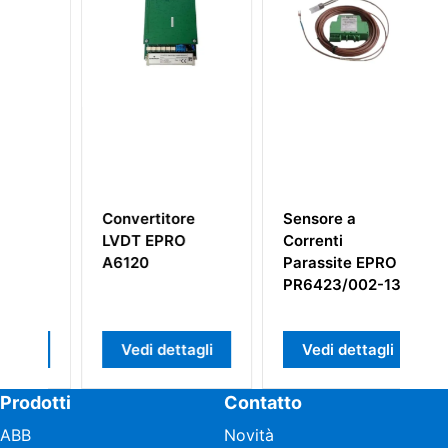
rtitore
Sensore a
Trasmettitore di
 EPRO
Correnti
posizione
0
Parassite EPRO
dell'albero a
PR6423/002-130
doppio canale
EPRO
MMS3210/022-
i dettagli
Vedi dettagli
Vedi dettagli
000
Prodotti
Contatto
ABB
Novità