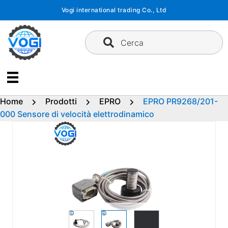
Vai
Vogi international trading Co., Ltd
al
contenuto
Cerca
Home
Prodotti
EPRO
EPRO PR9268/201-
000 Sensore di velocità elettrodinamico