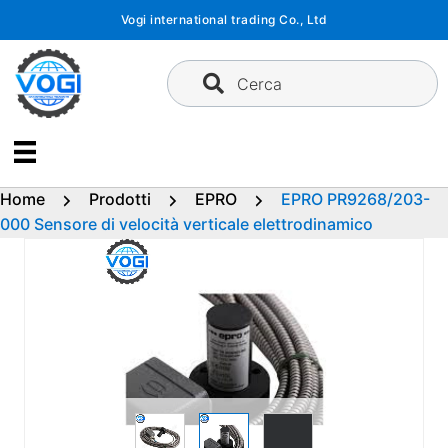
Vai
Vogi international trading Co., Ltd
al
contenuto
Cerca
Home
Prodotti
EPRO
EPRO PR9268/203-
000 Sensore di velocità verticale elettrodinamico