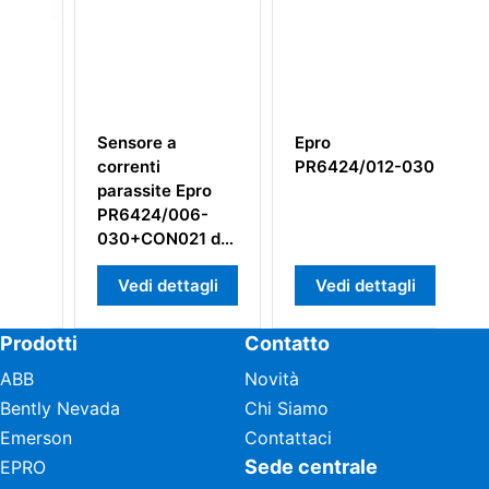
 a
Epro
Epro
i
PR6424/012-030
PR6424/010-010
te Epro
Sensore a
/006-
Correnti
N021 da
Parassite 16mm
dettagli
Vedi dettagli
Vedi dettagli
Prodotti
Contatto
ABB
Novità
Bently Nevada
Chi Siamo
Emerson
Contattaci
Sede centrale
EPRO