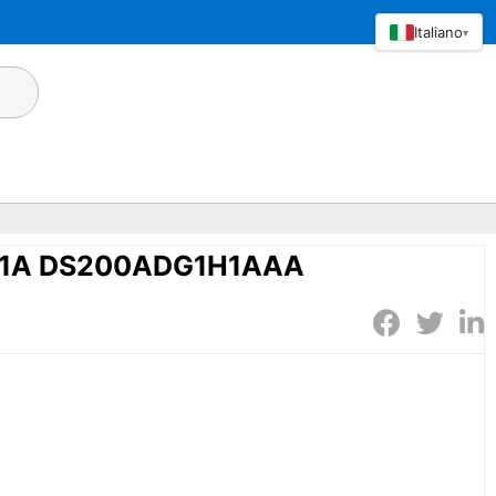
Italiano
▾
1A DS200ADG1H1AAA