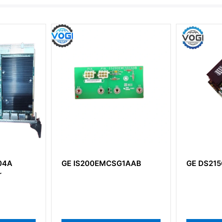
04A
GE IS200EMCSG1AAB
GE DS21
r