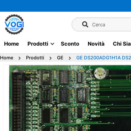
Vai
al
contenuto
Cerca
Home
Prodotti
Sconto
Novità
Chi Si
Home
Prodotti
GE
GE DS200ADG1H1A DS