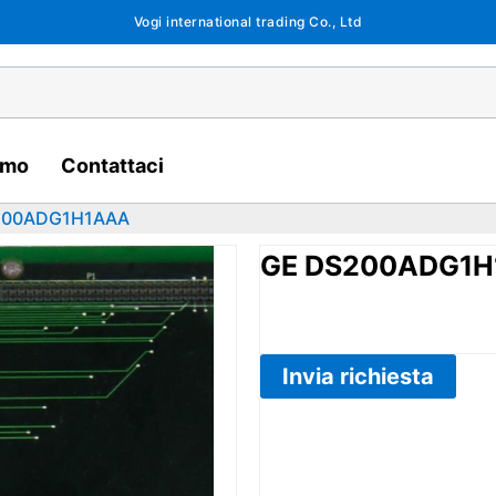
Vogi international trading Co., Ltd
amo
Contattaci
200ADG1H1AAA
GE DS200ADG1H
Invia richiesta