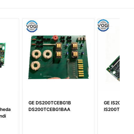
0TCEBG1B
GE IS200TBAIH1C
EBG1BAA
IS200TBAIH1CCC