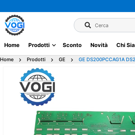
Vai
al
contenuto
Cerca
Home
Prodotti
Sconto
Novità
Chi Si
Home
Prodotti
GE
GE DS200PCCAG1A DS