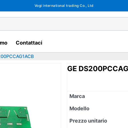
Vogi international trading Co., Ltd
amo
Contattaci
200PCCAG1ACB
GE DS200PCCA
Marca
Modello
Prezzo unitario