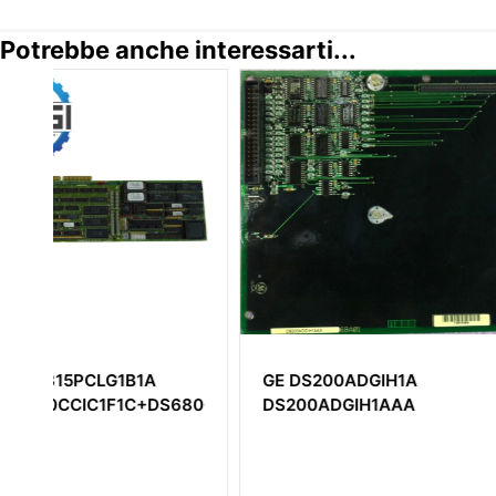
Potrebbe anche interessarti...
GE DS200ADGIH1A
GE IS420PUAAH1
800CCIE1E1D)
DS200ADGIH1AAA
di I/O Universale