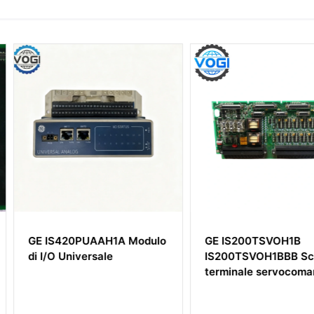
A Modulo
GE IS200TSVOH1B
GE DS20
IS200TSVOH1BBB Scheda
DS200TC
terminale servocomandi