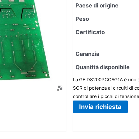
Paese di origine
Peso
Certificato
Garanzia
Quantità disponibile
La GE DS200PCCAG1A è una sch
SCR di potenza ai circuiti di c
controllare i picchi di tension
Invia richiesta