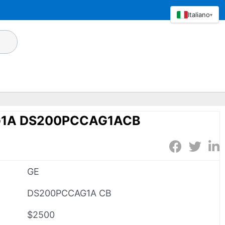
Italiano
▾
G1A DS200PCCAG1ACB
GE
DS200PCCAG1A CB
$2500