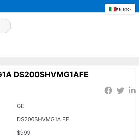
Italiano
▾
G1A DS200SHVMG1AFE
GE
DS200SHVMG1A FE
$999