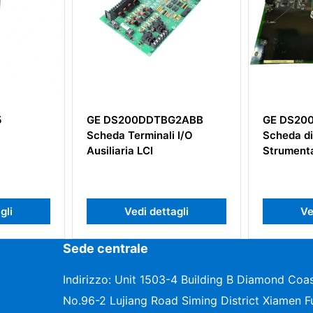
G2ABB
GE DS200BDAAG1AAA
GE IS22
 I/O
Scheda di Alimentazione e
Strumentazione
agli
Vedi dettagli
Ve
Sede centrale
Indirizzo: Unit 1503-4 Building B Diamond Coas
No.96-2 Lujiang Road Siming District Xiamen Fu