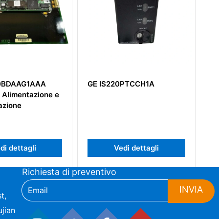
0PTCCH1A
GE DS200EXPSG1A
DS200EXPSG1ACB
di dettagli
Vedi dettagli
Richiesta di preventivo
INVIA
t,
jian