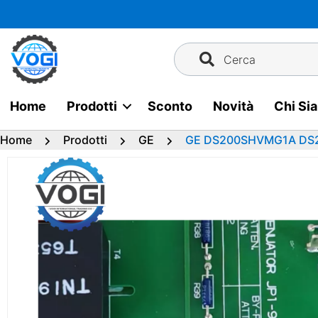
Vai
al
contenuto
Cerca
Home
Prodotti
Sconto
Novità
Chi Si
Home
Prodotti
GE
GE DS200SHVMG1A DS