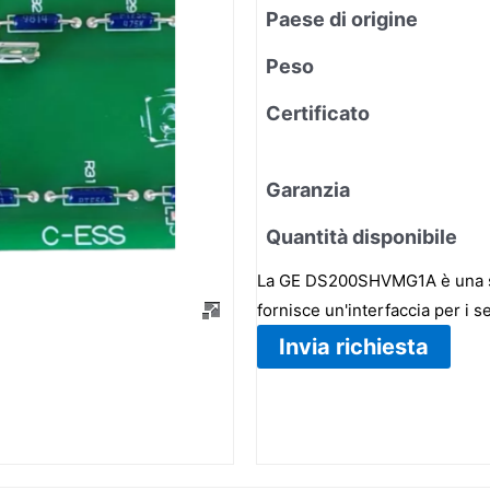
Paese di origine
Peso
Certificato
Garanzia
Quantità disponibile
La GE DS200SHVMG1A è una sch
fornisce un'interfaccia per i 
Invia richiesta