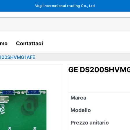
Vogi international trading Co., Ltd
amo
Contattaci
200SHVMG1AFE
GE DS200SHVM
Marca
Modello
Prezzo unitario