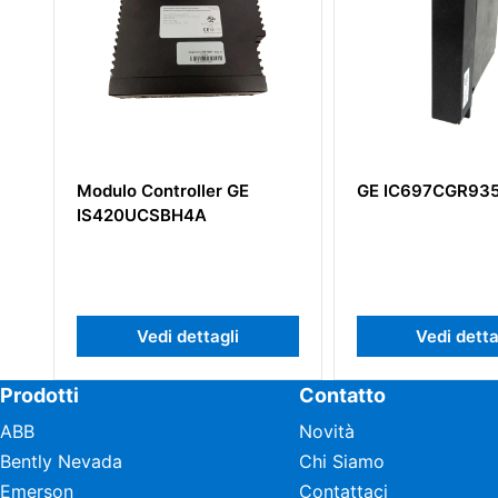
GE IC697CGR935
GE DS200DDTB
Scheda Terminali
Ausiliaria LCI
Vedi dettagli
Vedi dett
Prodotti
Contatto
ABB
Novità
Bently Nevada
Chi Siamo
Emerson
Contattaci