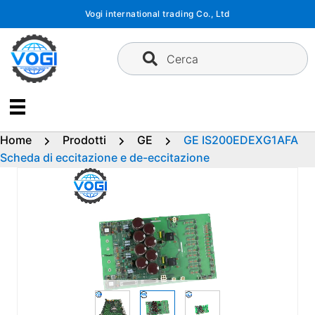
Vai
Vogi international trading Co., Ltd
al
contenuto
Cerca
Home
Prodotti
GE
GE IS200EDEXG1AFA
Scheda di eccitazione e de-eccitazione