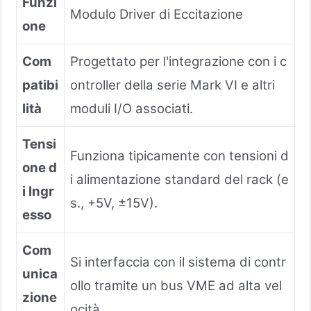
Funzi
Modulo Driver di Eccitazione
one
Com
Progettato per l'integrazione con i c
patibi
ontroller della serie Mark VI e altri
lità
moduli I/O associati.
Tensi
Funziona tipicamente con tensioni d
one d
i alimentazione standard del rack (e
i Ingr
s., +5V, ±15V).
esso
Com
Si interfaccia con il sistema di contr
unica
ollo tramite un bus VME ad alta vel
zione
ocità.