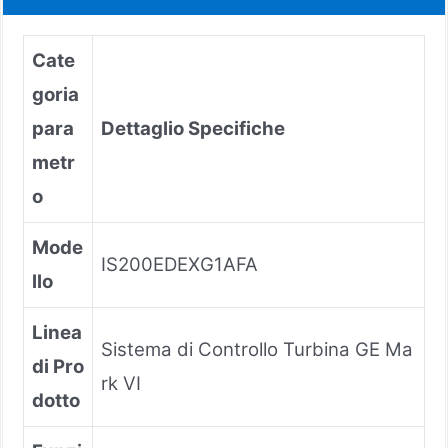
Cate
goria
para
Dettaglio Specifiche
metr
o
Mode
IS200EDEXG1AFA
llo
Linea
Sistema di Controllo Turbina GE Ma
di Pro
rk VI
dotto