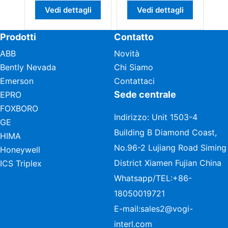
Vedi dettagli
Vedi dettagli
Prodotti
Contatto
ABB
Novità
Bently Nevada
Chi Siamo
Emerson
Contattaci
Sede centrale
EPRO
FOXBORO
Indirizzo: Unit 1503-4
GE
Building B Diamond Coast,
HIMA
No.96-2 Lujiang Road Siming
Honeywell
District Xiamen Fujian China
ICS Triplex
Whatsapp/TEL:
+86-
18050019721
E-mail:
sales2@vogi-
interl.com