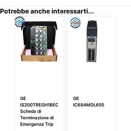
Potrebbe anche interessarti...
GE
GE
G
IS200TREGH1BEC
IC694MDL655
Mo
Scheda di
Fi
Terminazione di
Emergenza Trip