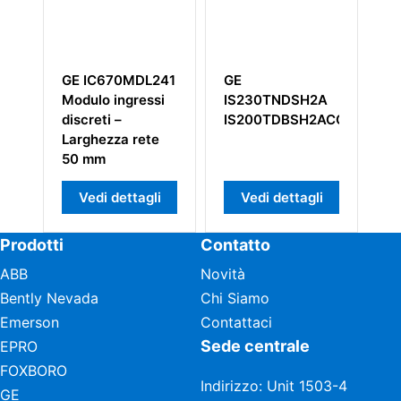
MDL241
GE
GE IC697MDL753
ressi
IS230TNDSH2A
Moduli di uscita
IS200TDBSH2ACC
discreti
rete
tagli
Vedi dettagli
Vedi dettagli
Prodotti
Contatto
ABB
Novità
Bently Nevada
Chi Siamo
Emerson
Contattaci
Sede centrale
EPRO
FOXBORO
Indirizzo: Unit 1503-4
GE