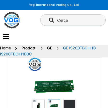
Vai
Vogi international trading Co., Ltd
al
contenuto
Cerca
Home
Prodotti
GE
GE IS200TBCIH1B
IS200TBCIH1BBC