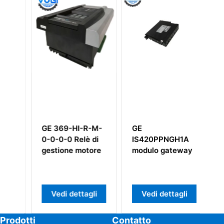
GE 369-HI-R-M-
GE
M
0-0-0-0 Relè di
IS420PPNGH1A
Co
gestione motore
modulo gateway
I
Vedi dettagli
Vedi dettagli
Prodotti
Contatto