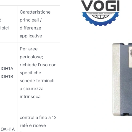
Caratteristiche
di
principali /
ipici
differenze
applicative
Per aree
pericolose;
richiede l'uso con
DIOH1A
specifiche
DIOH1B
schede terminali
a sicurezza
intrinseca
controlla fino a 12
relè e riceve
DOAH1A