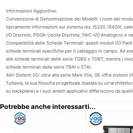
Informazioni Aggiuntive:
Convenzione di Denominazione dei Modelli: i nomi dei modul
tipicamente informazioni sul sistema (es. IS220, IS420), cat
I/O Discreto, PDOA-Uscita Discreta, YAIC-I/O Analogico) e ve
Compatibilità delle Schede Terminali: questi moduli I/O Pac
schede terminali specifiche per il cablaggio in campo. Ad e
alle schede terminali delle serie TDBS o TDBT, mentre i modul
schede terminali delle serie TBAI o STAI.
Altri Sistemi I/O: oltre alla serie Mark VI/e, GE offre sistemi
Tuttavia, la sua filosofia progettuale (basata su un'architett
su backplane) e i suoi ambiti applicativi differiscono da quell
Potrebbe anche interessarti...