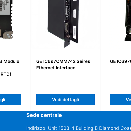
742 Seires
GE IC697CPU782
GE IS
rface
Scheda
ttagli
Vedi dettagli
Sede centrale
Indirizzo: Unit 1503-4 Building B Diamond Coas