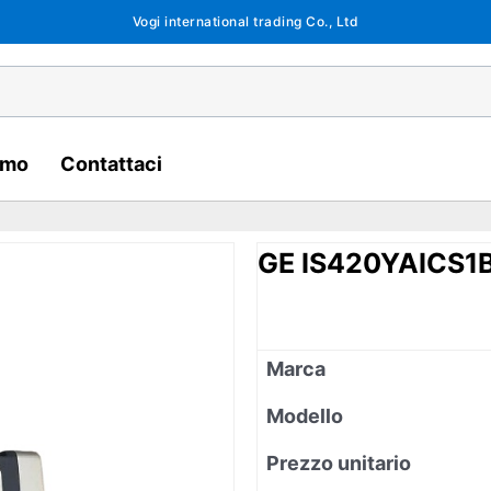
Vogi international trading Co., Ltd
amo
Contattaci
GE IS420YAICS1
Marca
Modello
Prezzo unitario