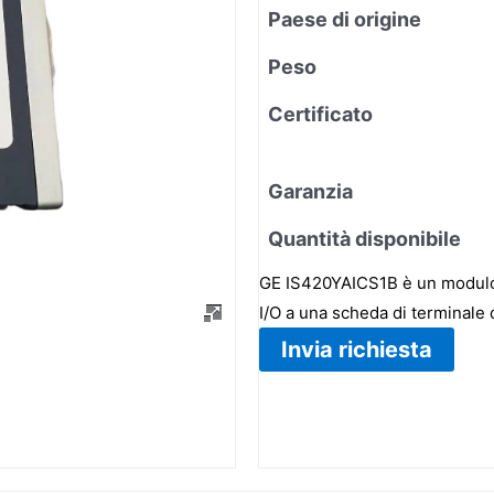
Paese di origine
Peso
Certificato
Garanzia
Quantità disponibile
GE IS420YAICS1B è un modulo 
I/O a una scheda di terminale 
Invia richiesta