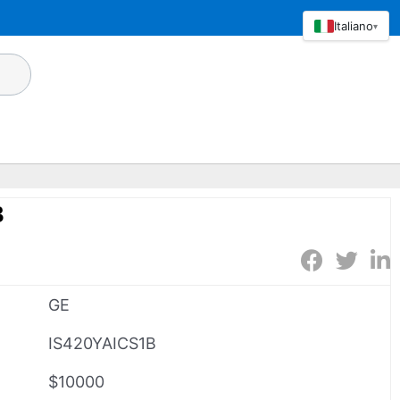
Italiano
▾
B
GE
IS420YAICS1B
$10000