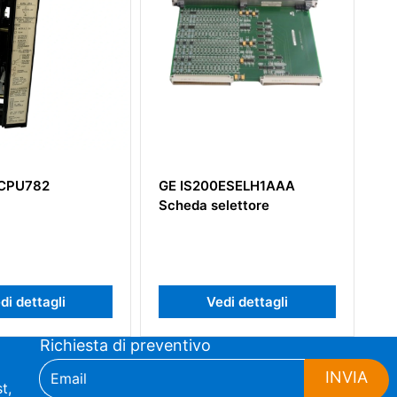
200ESELH1AAA
GE IS215ACLEH1B Modulo
 selettore
di Controllo del Livello
Applicativo ACLM
Vedi dettagli
Vedi dettagli
Richiesta di preventivo
INVIA
t,