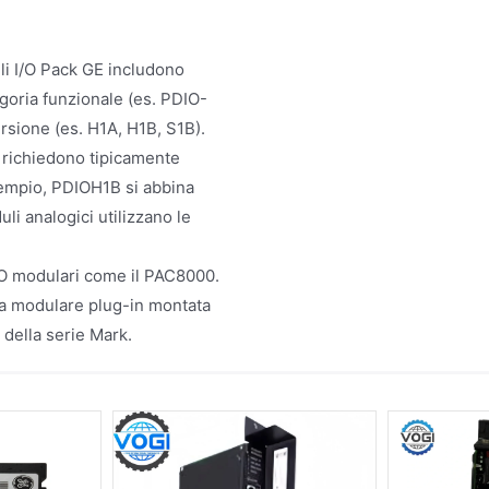
i I/O Pack GE includono
egoria funzionale (es. PDIO-
rsione (es. H1A, H1B, S1B).
k richiedono tipicamente
sempio, PDIOH1B si abbina
i analogici utilizzano le
 I/O modulari come il PAC8000.
ura modulare plug-in montata
i della serie Mark.