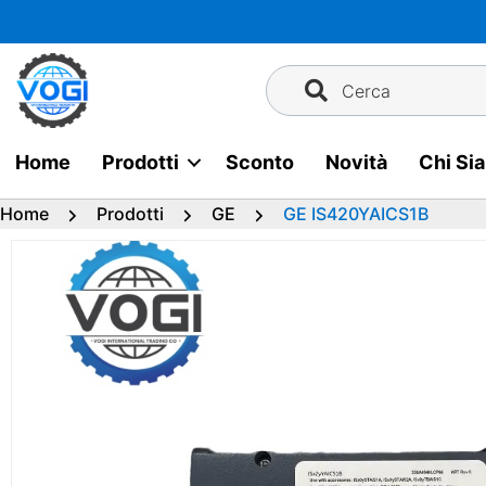
Vai
al
contenuto
Cerca
Home
Prodotti
Sconto
Novità
Chi Si
Home
Prodotti
GE
GE IS420YAICS1B