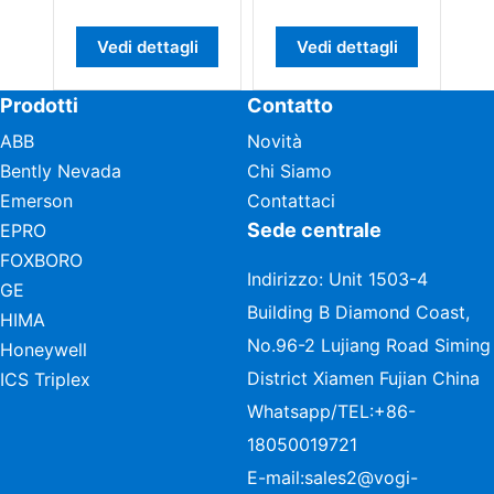
Vedi dettagli
Vedi dettagli
Vedi dett
Prodotti
Contatto
ABB
Novità
Bently Nevada
Chi Siamo
Emerson
Contattaci
Sede centrale
EPRO
FOXBORO
Indirizzo: Unit 1503-4
GE
Building B Diamond Coast,
HIMA
No.96-2 Lujiang Road Siming
Honeywell
District Xiamen Fujian China
ICS Triplex
Whatsapp/TEL:
+86-
18050019721
E-mail:
sales2@vogi-