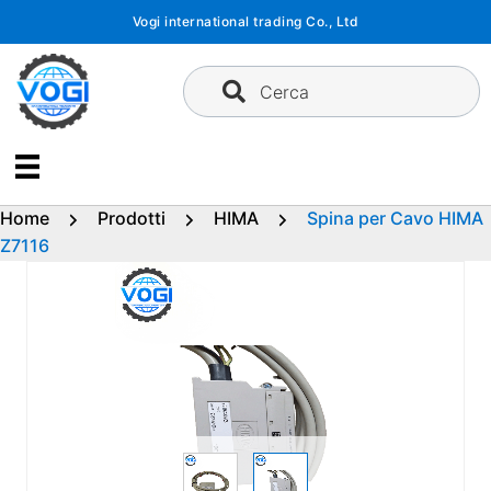
Vai
Vogi international trading Co., Ltd
al
contenuto
Cerca
Home
Prodotti
HIMA
Spina per Cavo HIMA
Z7116