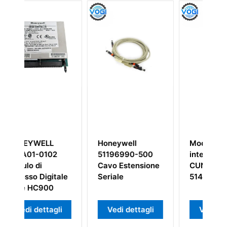
LL
Honeywell
Modulo
102
51196990-500
interfaccia HPN
Cavo Estensione
CUN Honeywell
igitale
Seriale
51402573-150
00
tagli
Vedi dettagli
Vedi dettagli