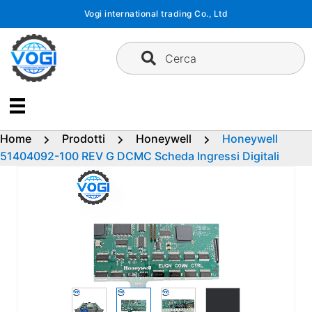
Vai
Vogi international trading Co., Ltd
al
contenuto
Cerca
Home
Prodotti
Honeywell
Honeywell
51404092-100 REV G DCMC Scheda Ingressi Digitali