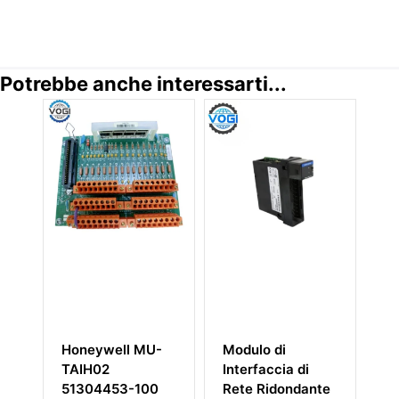
Potrebbe anche interessarti...
C-
Honeywell MU-
Modulo di
H
TAIH02
Interfaccia di
5
51304453-100
Rete Ridondante