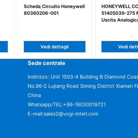
 Honeywell
HONEYWELL CC-PAOX01
HONEYWE
51405039-275 Modulo di
51309512
Uscita Analogica HART
Ethernet
agli
Vedi dettagli
Ve
Sede centrale
Indirizzo: Unit 1503-4 Building B Diamond Coas
No.96-2 Lujiang Road Siming District Xiamen Fu
China
Whatsapp/TEL:
+86-18050019721
E-mail:
sales2@vogi-interl.com