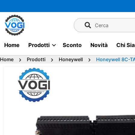
Vai
al
contenuto
Cerca
Home
Prodotti
Sconto
Novità
Chi Si
Home
Prodotti
Honeywell
Honeywell 8C-T