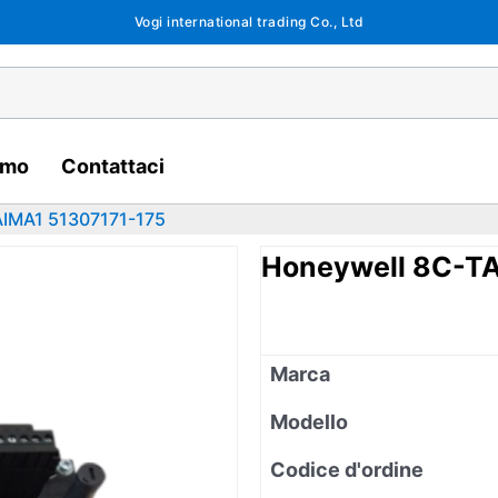
Vogi international trading Co., Ltd
amo
Contattaci
AIMA1 51307171-175
Honeywell 8C-TA
Marca
Modello
Codice d'ordine