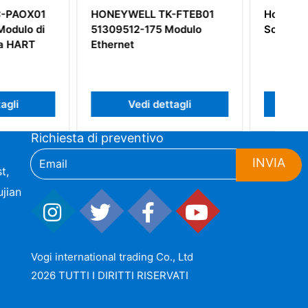
LL TK-FTEB01
Honeywell 51401288-100
-175 Modulo
Scheda PC
di dettagli
Vedi dettagli
Richiesta di preventivo
INVIA
t,
jian
Vogi international trading Co., Ltd
2026 TUTTI I DIRITTI RISERVATI