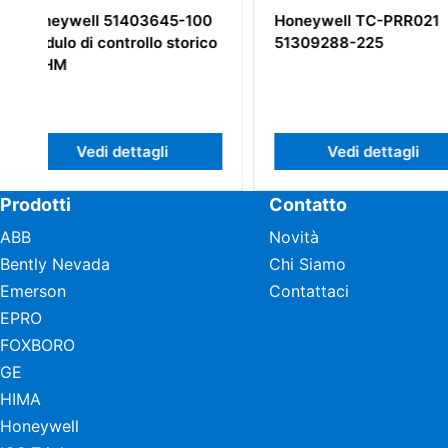
00
Honeywell TC-PRR021
Scheda Circuito
ico
51309288-225
80360206-001
Vedi dettagli
Vedi dett
Prodotti
Contatto
ABB
Novità
Bently Nevada
Chi Siamo
Emerson
Contattaci
EPRO
FOXBORO
GE
HIMA
Honeywell