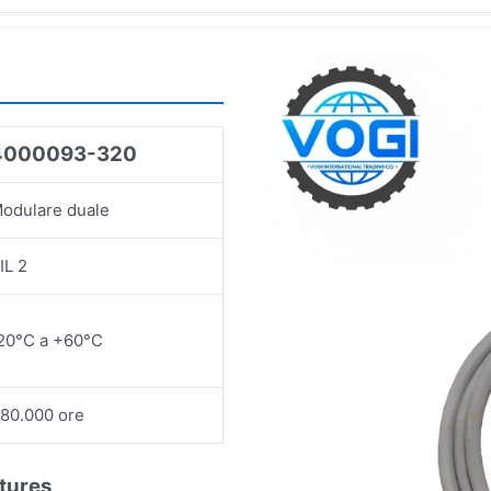
4000093-320
odulare duale
IL 2
20°C a +60°C
80.000 ore
tures