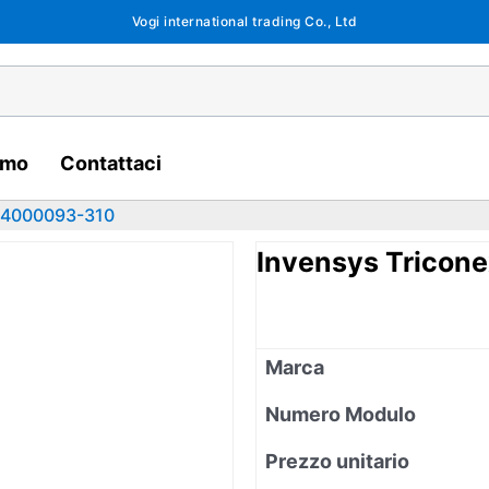
Vogi international trading Co., Ltd
amo
Contattaci
x 4000093-310
Invensys Tricon
Marca
Numero Modulo
Prezzo unitario