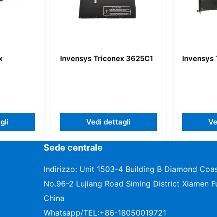
Invensys Triconex 3625C1
Invensys Tri
Vedi dettagli
Vedi d
Sede centrale
Indirizzo: Unit 1503-4 Building B Diamond Coas
No.96-2 Lujiang Road Siming District Xiamen Fu
China
Whatsapp/TEL:
+86-18050019721