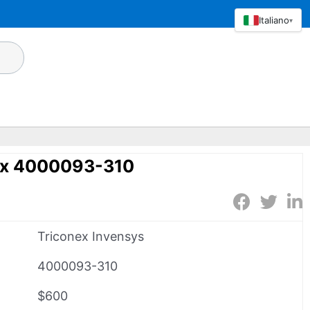
Italiano
▾
ex 4000093-310
Triconex Invensys
4000093-310
$600