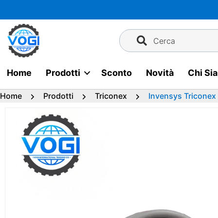
Vai
al
contenuto
Cerca
Home
Prodotti
Sconto
Novità
Chi Si
Home
Prodotti
Triconex
Invensys Tricone