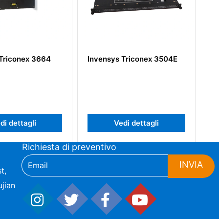
conex 3664
Invensys Triconex 3504E
Invens
ettagli
Vedi dettagli
Richiesta di preventivo
INVIA
t,
jian