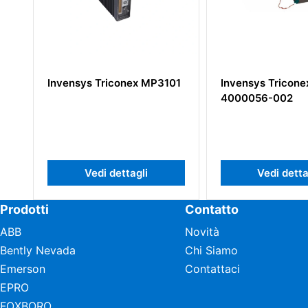
Invensys Triconex MP3101
Invensys Triconex
4000056-002
Vedi dettagli
Vedi dettagli
Prodotti
Contatto
ABB
Novità
Bently Nevada
Chi Siamo
Emerson
Contattaci
EPRO
FOXBORO