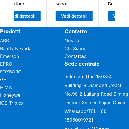
servo
Comp. Bus
agli
Vedi dettagli
Vedi dettagli
Prodotti
Contatto
ABB
Novità
Bently Nevada
Chi Siamo
Emerson
Contattaci
Sede centrale
EPRO
FOXBORO
Indirizzo: Unit 1503-4
GE
Building B Diamond Coast,
HIMA
No.96-2 Lujiang Road Siming
Honeywell
District Xiamen Fujian China
ICS Triplex
Whatsapp/TEL:
+86-
18050019721
E-mail:
sales2@vogi-