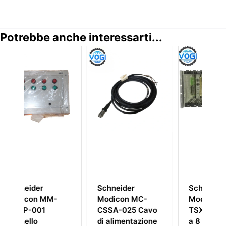
Potrebbe anche interessarti...
Schneider
Schneider
M-
Modicon MC-
Modicon
CSSA-025 Cavo
TSXRKN8 Telaio
di alimentazione
a 8 Posizioni