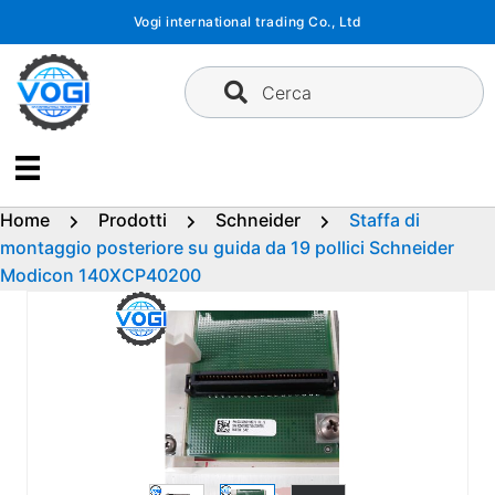
Vai
Vogi international trading Co., Ltd
al
contenuto
Cerca
Home
Prodotti
Schneider
Staffa di
montaggio posteriore su guida da 19 pollici Schneider
Modicon 140XCP40200