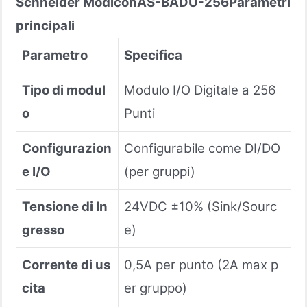
Schneider Modicon
AS-BADU-256
Parametri
principali
Parametro
Specifica
Tipo di modul
Modulo I/O Digitale a 256
o
Punti
Configurazion
Configurabile come DI/DO
e I/O
(per gruppi)
Tensione di In
24VDC ±10% (Sink/Sourc
gresso
e)
Corrente di us
0,5A per punto (2A max p
cita
er gruppo)