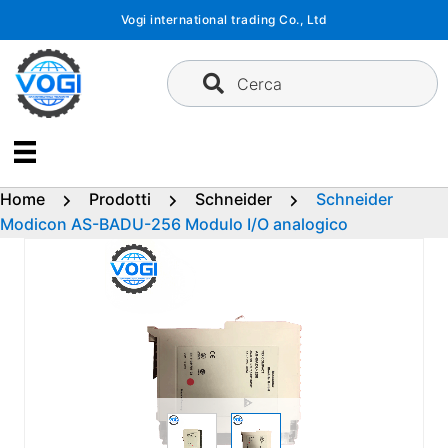
Vai
Vogi international trading Co., Ltd
al
contenuto
Cerca
Home
Prodotti
Schneider
Schneider
Modicon AS-BADU-256 Modulo I/O analogico