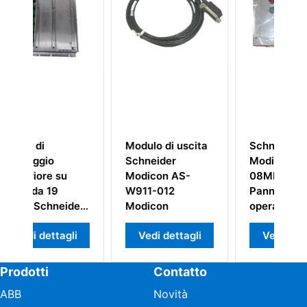
 di uscita
Schneider
Modulo di uscita
der
Modicon MM-
Schneider
on AS-
08MP-001
Modicon AS-
012
Pannello
B864-001
on
operatore
Element
 dettagli
Vedi dettagli
Vedi dettagli
Prodotti
Contatto
ABB
Novità