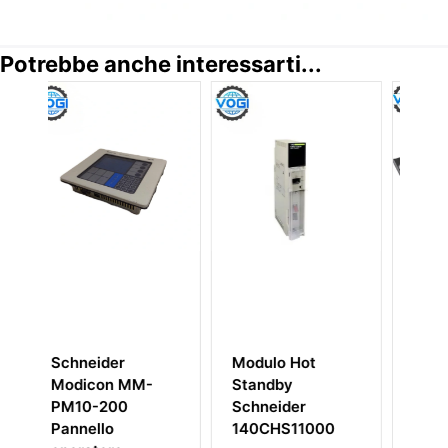
Potrebbe anche interessarti...
odulo Hot
Schneider
Modulo a dop
tandby
TSXRKY8EX
canale Schne
chneider
Rack estensibile
AM-SA85-00
40CHS11000
PLC