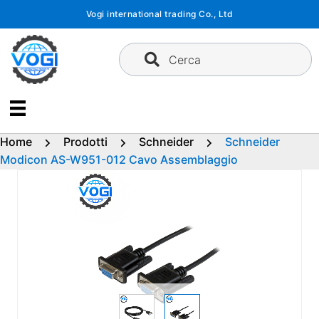
Vai
Vogi international trading Co., Ltd
al
contenuto
Cerca
Home
Prodotti
Schneider
Schneider
Modicon AS-W951-012 Cavo Assemblaggio