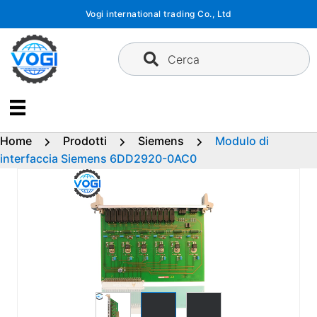
Vai
Vogi international trading Co., Ltd
al
contenuto
Cerca
Home
Prodotti
Siemens
Modulo di
interfaccia Siemens 6DD2920-0AC0