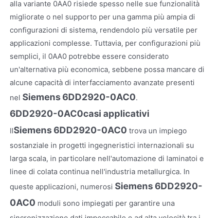
alla variante 0AA0 risiede spesso nelle sue funzionalità
migliorate o nel supporto per una gamma più ampia di
configurazioni di sistema, rendendolo più versatile per
applicazioni complesse. Tuttavia, per configurazioni più
semplici, il 0AA0 potrebbe essere considerato
un'alternativa più economica, sebbene possa mancare di
alcune capacità di interfacciamento avanzate presenti
Siemens 6DD2920-0AC0
nel
.
6DD2920-0AC0
casi applicativi
Siemens 6DD2920-0AC0
Il
trova un impiego
sostanziale in progetti ingegneristici internazionali su
larga scala, in particolare nell'automazione di laminatoi e
linee di colata continua nell'industria metallurgica. In
Siemens 6DD2920-
queste applicazioni, numerosi
0AC0
moduli sono impiegati per garantire una
sincronizzazione dati impeccabile e ad alta velocità tra i