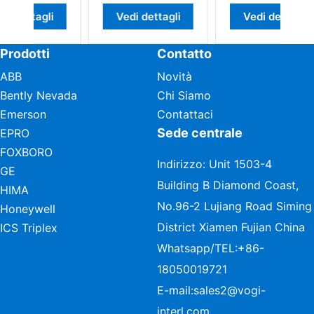
i
Vedi dettagli
Vedi dettagli
Prodotti
Contatto
ABB
Novità
Bently Nevada
Chi Siamo
Emerson
Contattaci
Sede centrale
EPRO
FOXBORO
Indirizzo: Unit 1503-4
GE
Building B Diamond Coast,
HIMA
No.96-2 Lujiang Road Siming
Honeywell
District Xiamen Fujian China
ICS Triplex
Whatsapp/TEL:
+86-
18050019721
E-mail:
sales2@vogi-
interl.com