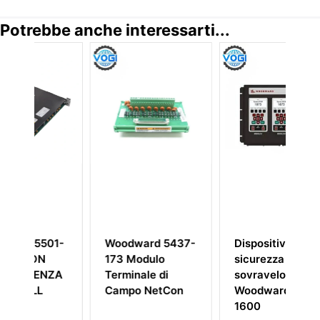
Potrebbe anche interessarti...
1-
Woodward 5437-
Dispositivo di
W
173 Modulo
sicurezza
3
ZA
Terminale di
sovravelocità
Campo NetCon
Woodward 8237-
1600