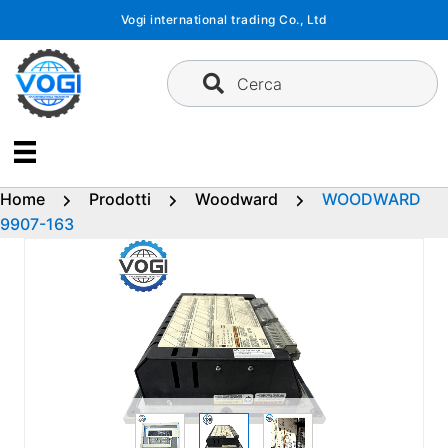
Vai
Vogi international trading Co., Ltd
al
contenuto
Cerca
Home
Prodotti
Woodward
WOODWARD
9907-163