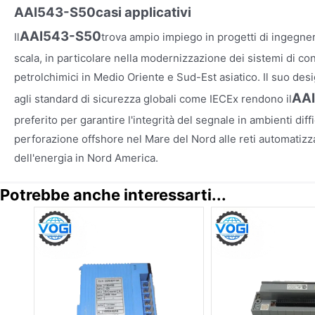
AAI543-S50
casi applicativi
AAI543-S50
Il
trova ampio impiego in progetti di ingegner
scala, in particolare nella modernizzazione dei sistemi di cont
petrolchimici in Medio Oriente e Sud-Est asiatico. Il suo des
AA
agli standard di sicurezza globali come IECEx rendono il
preferito per garantire l'integrità del segnale in ambienti diffi
perforazione offshore nel Mare del Nord alle reti automatizza
dell'energia in Nord America.
Potrebbe anche interessarti...