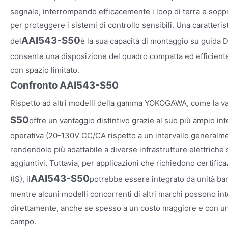
segnale, interrompendo efficacemente i loop di terra e sopp
per proteggere i sistemi di controllo sensibili. Una caratteri
AAI543-S50
del
è la sua capacità di montaggio su guida D
consente una disposizione del quadro compatta ed efficient
con spazio limitato.
Confronto AAI543-S50
Rispetto ad altri modelli della gamma YOKOGAWA, come la var
S50
offre un vantaggio distintivo grazie al suo più ampio int
operativa (20-130V CC/CA rispetto a un intervallo generalmen
rendendolo più adattabile a diverse infrastrutture elettrich
aggiuntivi. Tuttavia, per applicazioni che richiedono certifica
AAI543-S50
(IS), il
potrebbe essere integrato da unità barr
mentre alcuni modelli concorrenti di altri marchi possono in
direttamente, anche se spesso a un costo maggiore e con una
campo.