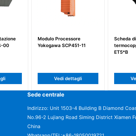
o Processore
Scheda di ingresso
awa SCP451-11
termocoppia YOKOGAWA
ET5*B
Vedi dettagli
Vedi dettagli
Sede centrale
Indirizzo: Unit 1503-4 Building B Diamond Coas
No.96-2 Lujiang Road Siming District Xiamen Fu
China
Whatsapp/TEL:
+86-18050019721