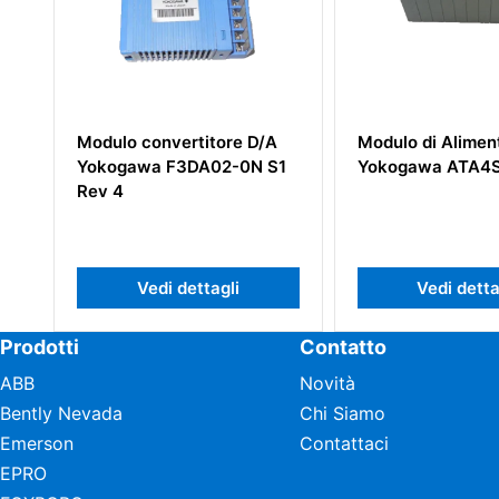
titore D/A
Modulo di Alimentazione
Modul
DA02-0N S1
Yokogawa ATA4S-00
Yokog
ettagli
Vedi dettagli
Prodotti
Contatto
ABB
Novità
Bently Nevada
Chi Siamo
Emerson
Contattaci
EPRO