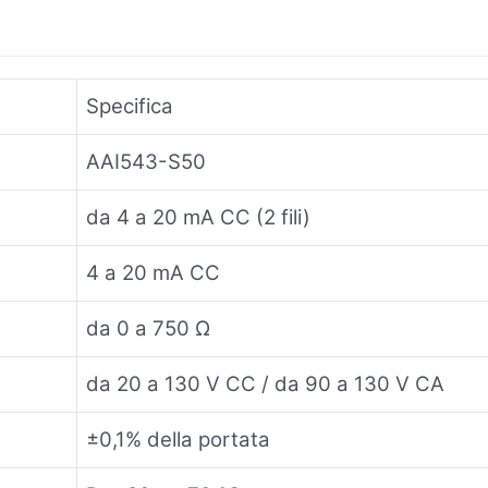
Specifica
AAI543-S50
da 4 a 20 mA CC (2 fili)
4 a 20 mA CC
da 0 a 750 Ω
da 20 a 130 V CC / da 90 a 130 V CA
±0,1% della portata