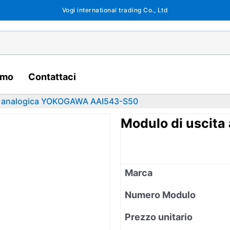
Vogi international trading Co., Ltd
amo
Contattaci
ta analogica YOKOGAWA AAI543-S50
Modulo di uscit
Marca
Numero Modulo
Prezzo unitario