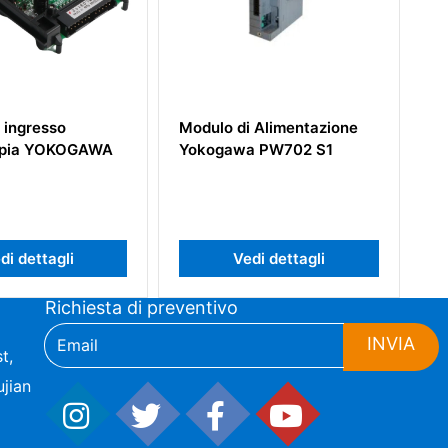
Modulo di Alimentazione
Modulo di uscita analogic
Yokogawa PW702 S1
Yokogawa AAI543-S00
Vedi dettagli
Vedi dettagli
Richiesta di preventivo
INVIA
t,
jian