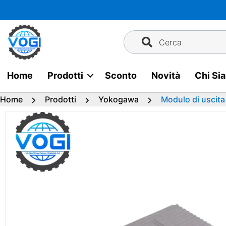
Vai
al
contenuto
Cerca
Home
Prodotti
Sconto
Novità
Chi Si
Home
Prodotti
Yokogawa
Modulo di usci