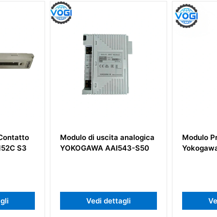
 analogica
Modulo Processore
Modulo di
43-S50
Yokogawa SCP451-11
Yokogawa
gli
Vedi dettagli
Ve