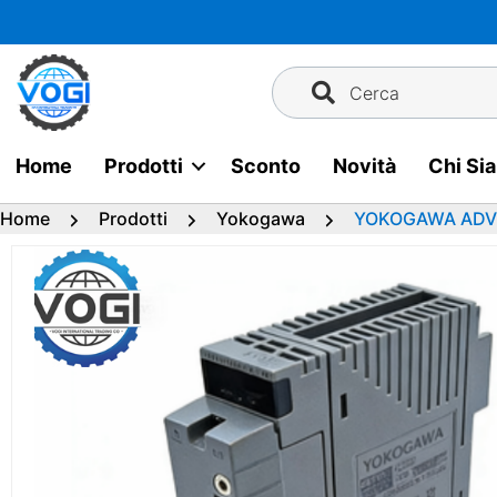
Vai
al
contenuto
Cerca
Home
Prodotti
Sconto
Novità
Chi Si
Home
Prodotti
Yokogawa
YOKOGAWA ADV