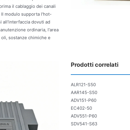
rima il cablaggio dei canali
. Il modulo supporta l'hot-
all'interfaccia dovuti ad
manutenzione ordinaria, l'area
 oli, sostanze chimiche e
Prodotti correlati
ALR121-S50
AAR145-S50
ADV151-P60
EC402-50
ADV551-P60
SDV541-S63