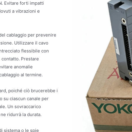
. Evitare forti impatti
dovuti a vibrazioni e
a del cablaggio per prevenire
sione. Utilizzare il cavo
recciato flessibile con
 contatto. Prestare
evitare anomalie
 cablaggio al termine.
ard, poiché ciò brucerebbe i
co su ciascun canale per
nale. Un sovraccarico
e ridurrà la durata.
di sistema o le spie