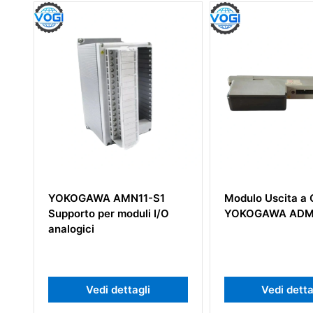
Modulo Uscita a Contatto
Modulo di uscita
YOKOGAWA ADM52C S3
YOKOGAWA AAI5
Vedi dettagli
Vedi detta